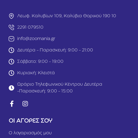
i
τ
u
ρ
Λεωφ. Καλυβίων 109, Καλύβια Θορικού 190 10
m
α
Μ
2291 079510
α
λ
info@zoomania.gr
α
κ
Δευτέρα - Παρασκευή: 9:00 - 21:00
τ
ι
Σάββατο: 9:00 - 19:00
κ
ό
Κυριακή: Κλειστά
3
0
Ωράριο Τηλεφωνικού Κέντρου Δευτέρα
0
-Παρασκευή: 9:00 - 15:00
m
l
ΟΙ ΑΓΟΡΕΣ ΣΟΥ
Ο λογαριασμός μου