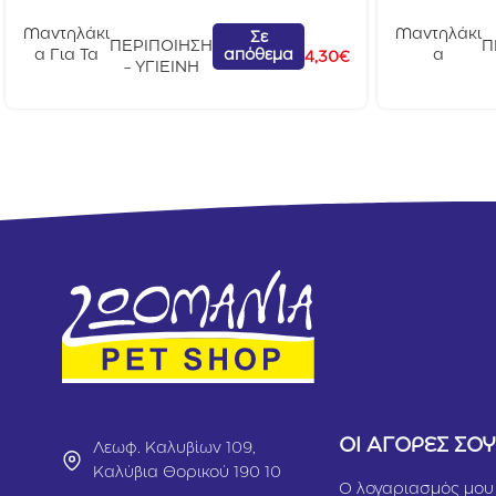
Μαντηλάκι
Μαντηλάκι
Σε
ΠΕΡΙΠΟΙΗΣΗ
Π
απόθεμα
α Για Τα
α
4,30
€
- ΥΓΙΕΙΝΗ
Πατουσάκι
Καθαρισμ
α
ού
Inodorina
Inodorina
40τμχ
Aqua Di
Rose
40τμχ
ΟΙ ΑΓΟΡΕΣ ΣΟ
Λεωφ. Καλυβίων 109,
Καλύβια Θορικού 190 10
Ο λογαριασμός μου