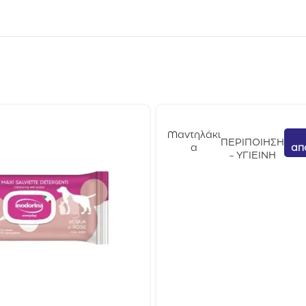
Μαντηλάκι
ΠΕΡΙΠΟΙΗΣΗ
απ
α
- ΥΓΙΕΙΝΗ
Καθαρισμ
ού
Inodorina
Για
Ενυδάτωσ
η Για
Κουτάβι
40τμχ