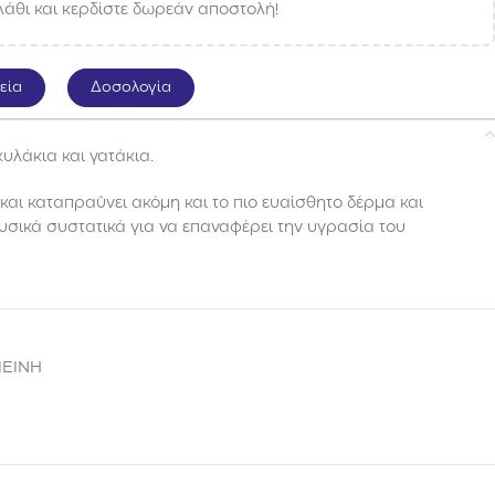
άθι και κερδίστε δωρεάν αποστολή!
εία
Δοσολογία
κυλάκια και γατάκια.
και καταπραΰνει ακόµη και το πιο ευαίσθητο δέρµα και
υσικά συστατικά για να επαναφέρει την υγρασία του
ΙΕΙΝΗ