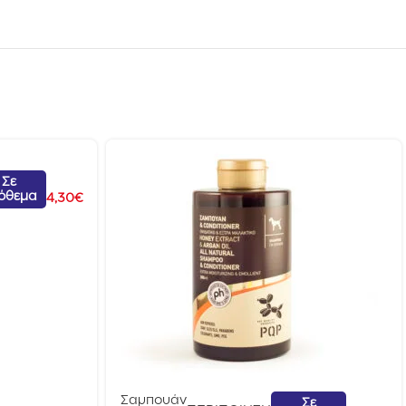
Σε
όθεμα
4,30
€
Σαμπουάν
Σε