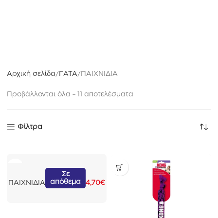
Αρχική σελίδα
ΓΑΤΑ
ΠΑΙΧΝΙΔΙΑ
Προβάλλονται όλα - 11 αποτελέσματα
Φίλτρα
A
Σε
απόθεμα
f
ΠΑΙΧΝΙΔΙΑ
4,70
€
p
Π
α