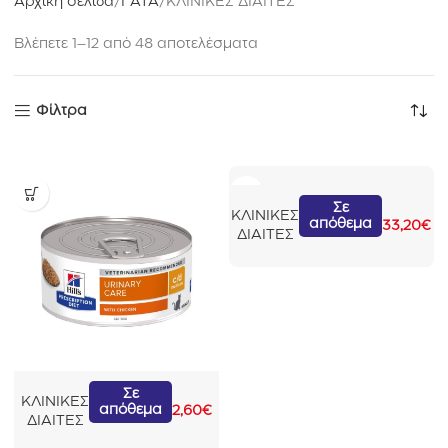
Αρχική σελίδα
ΓΑΤΑ
ΚΛΙΝΙΚΕΣ ΔΙΑΙΤΕΣ
Βλέπετε 1–12 από 48 αποτελέσματα
Φίλτρα
H
Σε
ΚΛΙΝΙΚΕΣ
απόθεμα
i
33,20
€
ΔΙΑΙΤΕΣ
l
l
’
s
P
r
e
s
H
Σε
c
ΚΛΙΝΙΚΕΣ
απόθεμα
i
2,60
€
r
ΔΙΑΙΤΕΣ
l
i