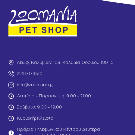
ό
0
Κ
m
ο
l
ρ
α
λ
ί
3
5
0
m
Λεωφ. Καλυβίων 109, Καλύβια Θορικού 190 10
l
2291 079510
info@zoomania.gr
Δευτέρα - Παρασκευή: 9:00 - 21:00
Σάββατο: 9:00 - 19:00
Κυριακή: Κλειστά
Ωράριο Τηλεφωνικού Κέντρου Δευτέρα