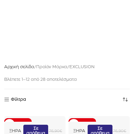
Αρχική σελίδα
Προϊόν Μάρκα
EXCLUSION
Βλέπετε 1–12 από 28 αποτελέσματα
Φίλτρα
ΠΡΟΣΦΟΡΆ
ΠΡΟΣΦΟΡΆ
E
E
Σε
Σε
ΞΗΡΑ
ΞΗΡΑ
76,90
€
76,90
€
απόθεμα
απόθεμα
x
x