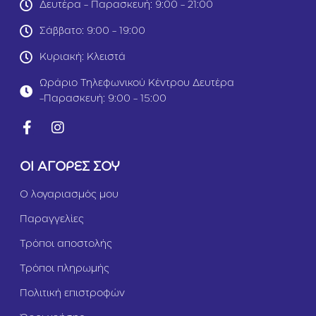
e
ά
Δευτέρα - Παρασκευή: 9:00 - 21:00
S
d
ρ
m
Τ
Σάββατο: 9:00 - 19:00
ι
a
ό
3
l
ν
Κυριακή: Κλειστά
k
l
ο
g
B
3
Ωράριο Τηλεφωνικού Κέντρου Δευτέρα
r
k
-Παρασκευή: 9:00 - 15:00
e
g
e
d
Α
ρ
ΟΙ ΑΓΟΡΕΣ ΣΟΥ
ν
ί
Ο λογαριασμός μου
2
k
Παραγγελίες
g
Τρόποι αποστολής
Τρόποι πληρωμής
Πολιτική επιστροφών