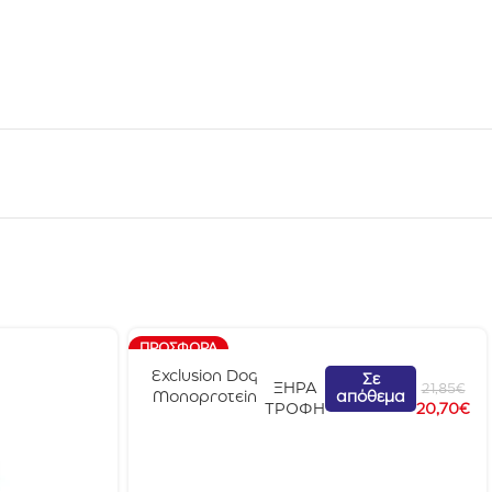
ΠΡΟΣΦΟΡΆ
Exclusion Dog
Σε
ΞΗΡΑ
21,85
€
απόθεμα
Monoprotein
ΤΡΟΦΗ
20,70
€
Adult Small
Breed Βοδινό
2kg