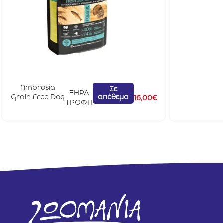
Ambrosia
Σε
ΞΗΡΑ
απόθεμα
Grain Free Dog
16,00
€
ΤΡΟΦΗ
Mini Sterilised
Σολομός &
Γαλοπούλα
1,5kg