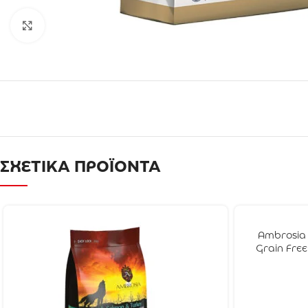
Click to enlarge
ΣΧΕΤΙΚΑ ΠΡΟΪΟΝΤΑ
Ambrosia
Grain Free
Dog Pupp
Κοτόπουλο 
Ψάρι 2kg