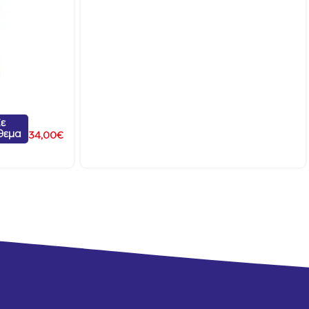
ε
θεμα
34,00
€