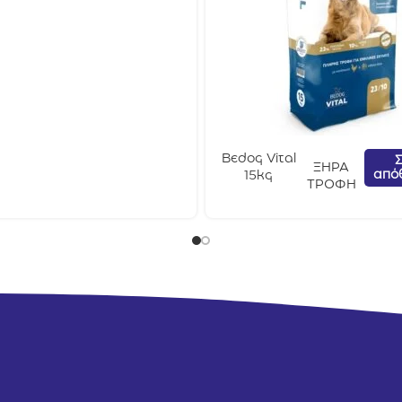
Bedog Vital
Σ
ΞΗΡΑ
από
15kg
ΤΡΟΦΗ