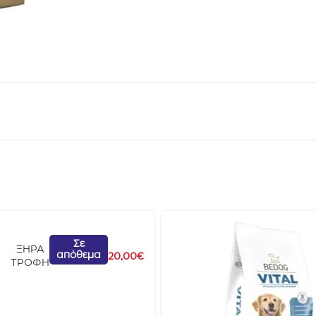
Σε
ΞΗΡΑ
απόθεμα
20,00
€
ΤΡΟΦΗ
y
&