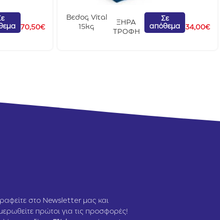
Bedog Vital
Σε
Σε
ΞΗΡΑ
θεμα
απόθεμα
15kg
70,50
€
34,00
€
ΤΡΟΦΗ
ραφείτε στο Newsletter μας και
μερωθείτε πρώτοι για τις προσφορές!