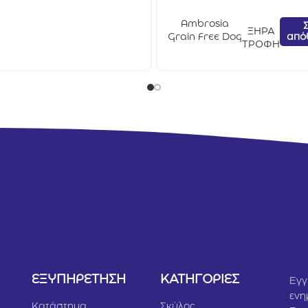
Ambrosia
ΞΗΡΑ
από
Grain Free Dog
ΤΡΟΦΗ
Adult
Κοτόπουλο &
Σολομός 12kg
Υ
ΕΞΥΠΗΡΕΤΗΣΗ
ΚΑΤΗΓΟΡΙΕΣ
Εγγ
ενη
Κατάστημα
Σκύλος