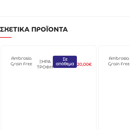
ΣΧΕΤΙΚΑ ΠΡΟΪΟΝΤΑ
Ambrosia
Ambrosia
Σε
ΞΗΡΑ
απόθεμα
Grain Free
Grain Free
20,00
€
ΤΡΟΦΗ
Dog Adult Mini
Dog Adult
Κοτόπουλο &
Senior Ligh
Σολομός 2kg
Sterilised
Σολομός &
Γαλοπούλ
2kg