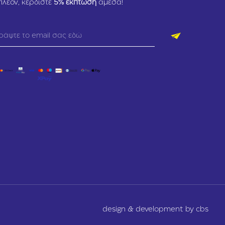
πλέον, κερδίστε
5
% έκπτωση
άμεσα!
design & development by cbs