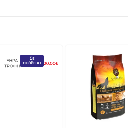
Σε
ΞΗΡΑ
απόθεμα
20,00
€
ΤΡΟΦΗ
t
α