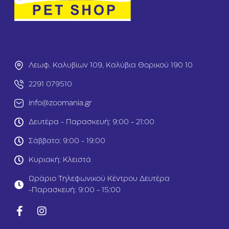
e
m
e
b
D
1
o
1
g
.
A
4
d
k
Λεωφ. Καλυβίων 109, Καλύβια Θορικού 190 10
u
g
l
2291 079510
t
L
info@zoomania.gr
a
r
Δευτέρα - Παρασκευή: 9:00 - 21:00
g
e
Σάββατο: 9:00 - 19:00
B
r
Κυριακή: Κλειστά
e
e
Ωράριο Τηλεφωνικού Κέντρου Δευτέρα
d
-Παρασκευή: 9:00 - 15:00
Γ
α
λ
ο