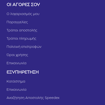
π
ΟΙ ΑΓΟΡΕΣ ΣΟΥ
ο
ύ
Ο λογαριασμός μου
λ
α
Παραγγελίες
&
Κ
Τρόποι αποστολής
ο
τ
Τρόποι πληρωμής
ό
Πολιτική επιστροφών
π
ο
Όροι χρήσης
υ
λ
Επικοινωνία
ο
1
ΕΞΥΠΗΡΕΤΗΣΗ
2
k
Κατάστημα
g
Επικοινωνία
Αναζήτηση Αποστολής Speedex