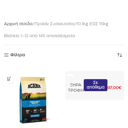
Αρχική σελίδα
Προϊόν Συσκευασία
10.1kg ΕΩΣ 15kg
Βλέπετε 1–12 από 145 αποτελέσματα
Φίλτρα
A
Σε
ΞΗΡΑ
απόθεμα
c
97,00
€
ΤΡΟΦΗ
a
n
a
D
o
g
A