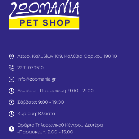
g
r
A
a
d
i
u
n
l
F
t
r
S
e
e
e
n
D
i
Λεωφ. Καλυβίων 109, Καλύβια Θορικού 190 10
o
o
g
r
2291 079510
A
L
d
info@zoomania.gr
i
u
g
l
Δευτέρα - Παρασκευή: 9:00 - 21:00
h
t
t
M
Σάββατο: 9:00 - 19:00
S
i
t
n
Κυριακή: Κλειστά
e
i
r
Κ
Ωράριο Τηλεφωνικού Κέντρου Δευτέρα
i
ο
-Παρασκευή: 9:00 - 15:00
l
υ
i