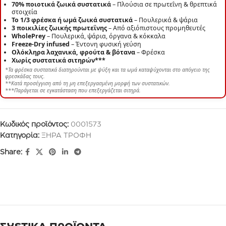
70% ποιοτικά ζωικά συστατικά
– Πλούσια σε πρωτεΐνη & θρεπτικά
στοιχεία
Το 1/3 φρέσκα ή ωμά ζωικά συστατικά
– Πουλερικά & ψάρια
3 ποικιλίες ζωικής πρωτεΐνης
– Από αξιόπιστους προμηθευτές
WholePrey
– Πουλερικά, ψάρια, όργανα & κόκκαλα
Freeze-Dry infused
– Έντονη φυσική γεύση
Ολόκληρα λαχανικά, φρούτα & βότανα
– Φρέσκα
Χωρίς συστατικά σιτηρών***
*Τα φρέσκα συστατικά διατηρούνται με ψύξη και τα ωμά καταψύχονται στο απόγειο της
φρεσκάδας τους.
**Κατά προσέγγιση από τη μη επεξεργασμένη μορφή των συστατικών.
***Παράγεται σε εγκατάσταση που επεξεργάζεται σιτηρά.
Κωδικός προϊόντος:
0001573
Κατηγορία:
ΞΗΡΑ ΤΡΟΦΗ
Share: