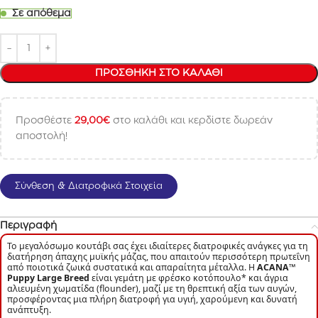
Σε απόθεμα
ΠΡΟΣΘΉΚΗ ΣΤΟ ΚΑΛΆΘΙ
Προσθέστε
29,00
€
στο καλάθι και κερδίστε δωρεάν
αποστολή!
Σύνθεση & Διατροφικά Στοιχεία
Περιγραφή
Το μεγαλόσωμο κουτάβι σας έχει ιδιαίτερες διατροφικές ανάγκες για τη
διατήρηση άπαχης μυϊκής μάζας, που απαιτούν περισσότερη πρωτεΐνη
από ποιοτικά ζωικά συστατικά και απαραίτητα μέταλλα. Η
ACANA™
Puppy Large Breed
είναι γεμάτη με φρέσκο κοτόπουλο* και άγρια
αλιευμένη χωματίδα (flounder), μαζί με τη θρεπτική αξία των αυγών,
προσφέροντας μια πλήρη διατροφή για υγιή, χαρούμενη και δυνατή
ανάπτυξη.