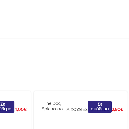
The Dog
Σε
Σε
όθεμα
απόθεμα
Epicurean
4,00
€
ΛΙΧΟΥΔΙΕΣ
2,90
€
Σαλάμι
Delicatessen
800gr