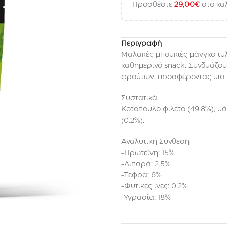
Προσθέστε
29,00
€
στο καλ
Περιγραφή
Μαλακές μπουκιές μάνγκο τυλι
καθημερινό snack. Συνδυάζουν
φρούτων, προσφέροντας μια υγ
Συστατικά
Κοτόπουλο φιλέτο (49.8%), μά
(0.2%).
Αναλυτική Σύνθεση
-Πρωτεΐνη: 15%
-Λιπαρά: 2.5%
-Τέφρα: 6%
-Φυτικές ίνες: 0.2%
-Υγρασία: 18%