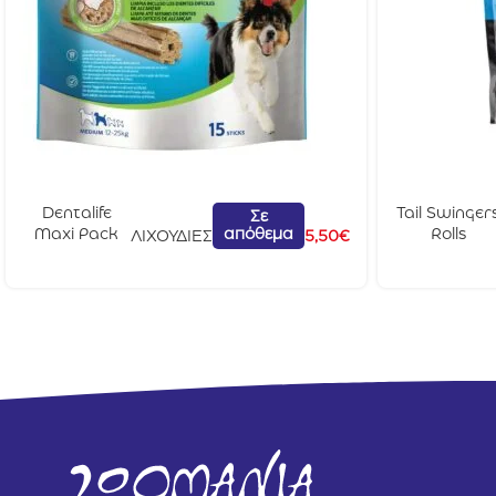
Dentalife
Tail Swinger
Σε
απόθεμα
Maxi Pack
Rolls
ΛΙΧΟΥΔΙΕΣ
5,50
€
Medium Dog
Κοτόπουλο
15τμχ
Με
Μπακαλιάρ
100gr