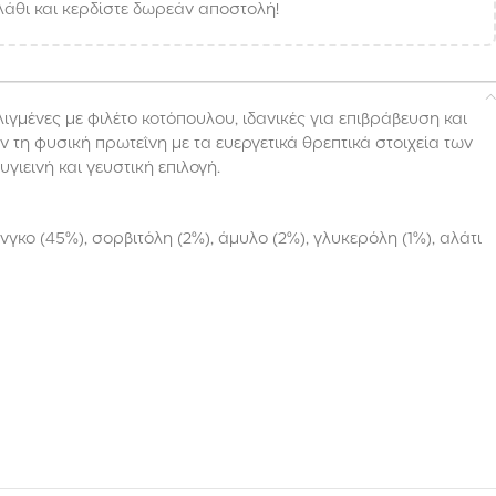
άθι και κερδίστε δωρεάν αποστολή!
γμένες με φιλέτο κοτόπουλου, ιδανικές για επιβράβευση και
 τη φυσική πρωτεΐνη με τα ευεργετικά θρεπτικά στοιχεία των
ιεινή και γευστική επιλογή.
νγκο (45%), σορβιτόλη (2%), άμυλο (2%), γλυκερόλη (1%), αλάτι