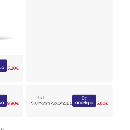
For Small
Dogs
Μπακαλι
άρo –
Κοτόπου
λο 100gr
μα
5,20
€
Tail
Σε
μα
απόθεμα
Swingers
9,90
€
ΛΙΧΟΥΔΙΕΣ
5,60
€
Freeze
Dried
Κοτόπουλ
ο 45gr
τα