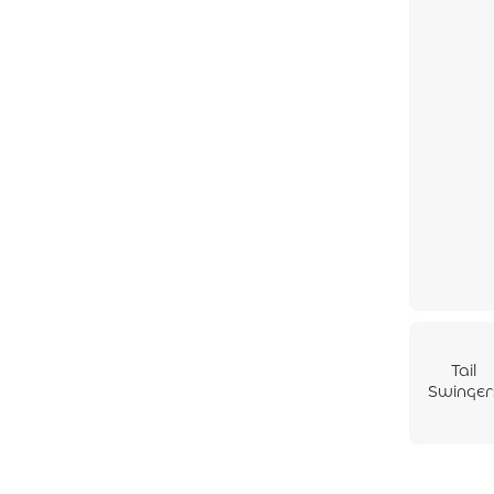
ο 100g
Tail
Swinger
Fish
Sticks
Μπακαλ
άρο –