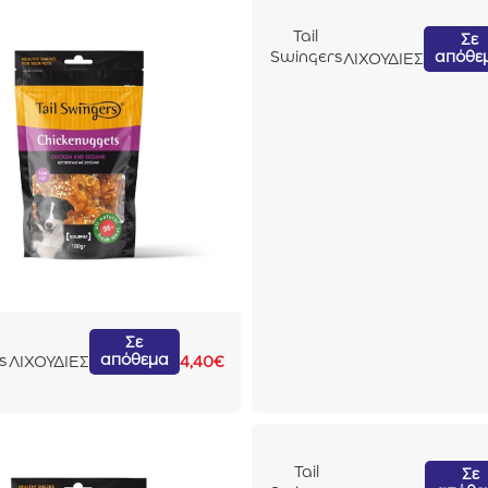
Tail
Σε
απόθε
Swingers
ΛΙΧΟΥΔΙΕΣ
Chickenu
ggents
Κοτόπουλ
ο με
Σουσάμι
100gr
Σε
απόθεμα
s
ΛΙΧΟΥΔΙΕΣ
4,40
€
n
l
λ
Tail
Σε