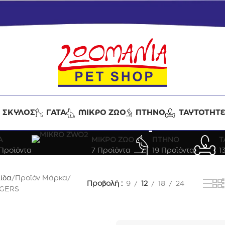
ΣΚΥΛΟΣ
ΓΑΤΑ
ΜΙΚΡΟ ΖΩΟ
ΠΤΗΝΟ
ΤΑΥΤΟΤΗΤ
TAIL SWINGERS
Α
ΜΙΚΡΟ ΖΩΟ
ΠΤΗΝΟ
Τ
Προϊόντα
7 Προϊόντα
19 Προϊόντα
1
λίδα
Προϊόν Μάρκα
Προβολή
9
12
18
24
NGERS