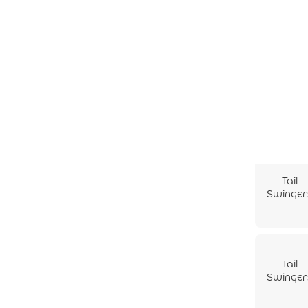
Σουσάμ
100gr
Tail
Swinger
Deli
Sticks 
Πάπια
100gr
Tail
Swinger
Fillets
Κοτόπου