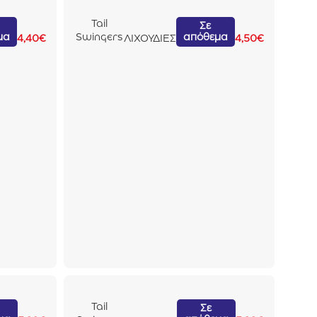
Tail
Σε
μα
απόθεμα
Swingers
4,40
€
ΛΙΧΟΥΔΙΕΣ
4,50
€
Deli
Sticks Με
Κοτόπουλ
ο 100gr
Tail
Σε