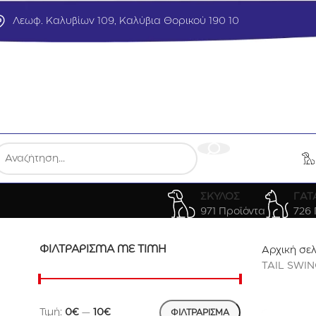
Λεωφ. Καλυβίων 109, Καλύβια Θορικού 190 10
ΣΚΥΛΟΣ
ΓΑΤ
971 Προϊόντα
726 
ΦΙΛΤΡΆΡΙΣΜΑ ΜΕ ΤΙΜΉ
Αρχική σε
TAIL SWI
Τιμή:
0€
—
10€
ΦΙΛΤΡΆΡΙΣΜΑ