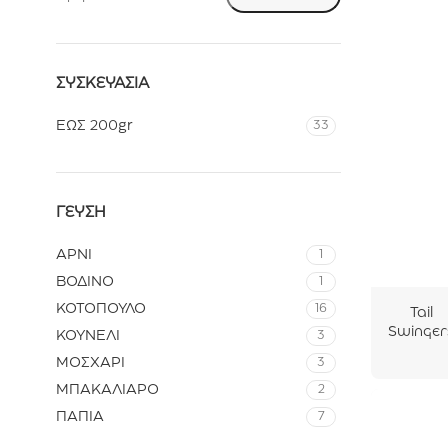
ΣΥΣΚΕΥΑΣΊΑ
ΕΩΣ 200gr
33
ΓΕΎΣΗ
ΑΡΝΙ
1
ΒΟΔΙΝΟ
1
ΚΟΤΟΠΟΥΛΟ
16
Tail
Swinger
ΚΟΥΝΕΛΙ
3
Chicken
ΜΟΣΧΑΡΙ
3
uggets
For Smal
ΜΠΑΚΑΛΙΑΡΟ
2
Dog
ΠΑΠΙΑ
7
Κοτόπου
ο Με