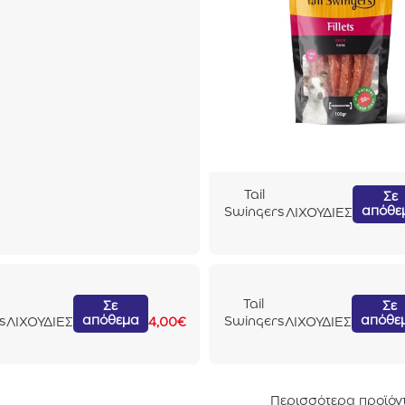
r
Tail
Σε
απόθε
Swingers
ΛΙΧΟΥΔΙΕΣ
Fillets
Πάπια
100gr
Tail
Σε
Σε
απόθεμα
απόθε
s
Swingers
ΛΙΧΟΥΔΙΕΣ
4,00
€
ΛΙΧΟΥΔΙΕΣ
Freeze
Dried
ι
Αρνί
45gr
Περισσότερα προϊόν