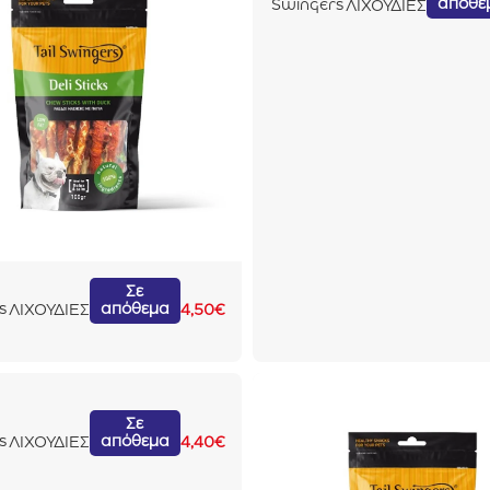
απόθε
Swingers
ΛΙΧΟΥΔΙΕΣ
ι
Fillets
Beef
100gr
Σε
απόθεμα
s
ΛΙΧΟΥΔΙΕΣ
4,50
€
Με
Σε
απόθεμα
s
ΛΙΧΟΥΔΙΕΣ
4,40
€
λ