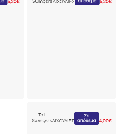
μα
απόθεμα
Swingers
5,20
€
ΛΙΧΟΥΔΙΕΣ
5,20
€
Fillets
With
Rabbit
100gr
Tail
Σε
απόθεμα
Swingers
ΛΙΧΟΥΔΙΕΣ
4,00
€
Fish
Sticks