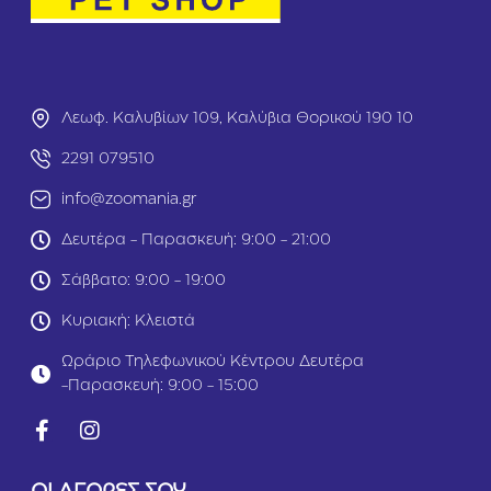
d
Ε
i
λ
u
ά
m
φ
D
ι
Λεωφ. Καλυβίων 109, Καλύβια Θορικού 190 10
o
7
g
0
2291 079510
1
g
5
info@zoomania.gr
τ
μ
Δευτέρα - Παρασκευή: 9:00 - 21:00
χ
Σάββατο: 9:00 - 19:00
Κυριακή: Κλειστά
Ωράριο Τηλεφωνικού Κέντρου Δευτέρα
-Παρασκευή: 9:00 - 15:00