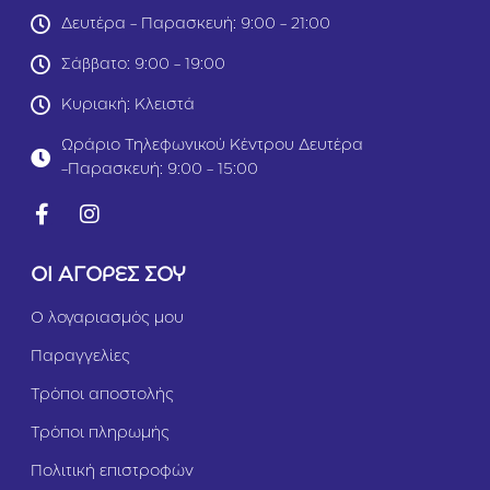
1
s
Δευτέρα - Παρασκευή: 9:00 - 21:00
1
e
G
d
Σάββατο: 9:00 - 19:00
r
J
a
e
Κυριακή: Κλειστά
v
l
y
l
Ωράριο Τηλεφωνικού Κέντρου Δευτέρα
8
y
-Παρασκευή: 9:00 - 15:00
5
8
g
5
r
g
r
ΟΙ ΑΓΟΡΕΣ ΣΟΥ
Ο λογαριασμός μου
Παραγγελίες
Τρόποι αποστολής
Τρόποι πληρωμής
Πολιτική επιστροφών