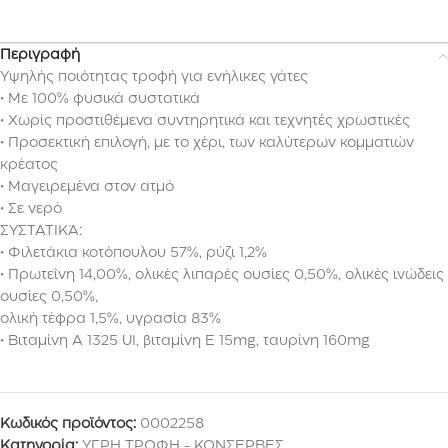
Περιγραφή
Υψηλής ποιότητας τροφή για ενήλικες γάτες
• Με 100% φυσικά συστατικά
• Χωρίς προστιθέμενα συντηρητικά και τεχνητές χρωστικές
• Προσεκτική επιλογή, με το χέρι, των καλύτερων κομματιών
κρέατος
• Μαγειρεμένα στον ατμό
• Σε νερό
ΣΥΣΤΑΤΙΚΆ:
• Φιλετάκια κοτόπουλου 57%, ρύζι 1,2%
• Πρωτεΐνη 14,00%, ολικές λιπαρές ουσίες 0,50%, oλικές ινώδεις
ουσίες 0,50%,
oλική τέφρα 1,5%, υγρασία 83%
• Βιταμίνη A 1325 UI, βιταμίνη E 15mg, ταυρίνη 160mg
Κωδικός προϊόντος:
0002258
Κατηγορία:
ΥΓΡΗ ΤΡΟΦΗ - ΚΟΝΣΕΡΒΕΣ