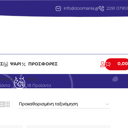
info@zoomania.gr
2291 0795
0,00
ΕΣ
ΨΑΡΙ
ΠΡΟΣΦΟΡΕΣ
ΟΤΗΤΕΣ
ΨΑΡΙ
οϊόντα
18 Προϊόντα