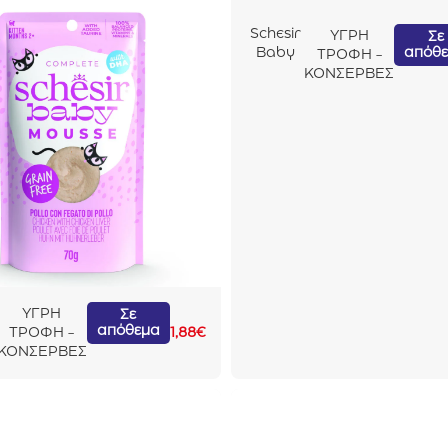
Schesir
ΥΓΡΗ
Σε
απόθ
Baby
ΤΡΟΦΗ -
Cat
ΚΟΝΣΕΡΒΕΣ
Κοτόπο
υλο Με
Συκώτι
70gr
ΥΓΡΗ
Σε
απόθεμα
ΤΡΟΦΗ -
1,88
€
ΚΟΝΣΕΡΒΕΣ