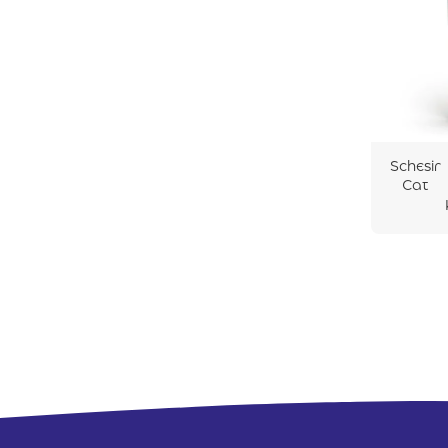
Schesir
Cat
After
Dark
Velvet
Mousse
Κοτόπο
υλο
80gr