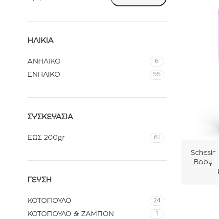
ΗΛΙΚΊΑ
ΑΝΗΛΙΚΟ
6
ΕΝΗΛΙΚΟ
55
ΣΥΣΚΕΥΑΣΊΑ
ΕΩΣ 200gr
61
Schesir
Baby
Cat
ΓΕΎΣΗ
Pouch
Mousse
Κοτόπο
ΚΟΤΟΠΟΥΛΟ
24
υλο με
ΚΟΤΟΠΟΥΛΟ & ΖΑΜΠΟΝ
1
Συκώτι