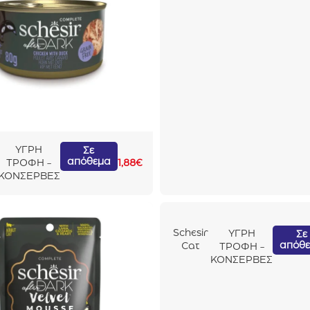
Pate
Κοτόπο
υλο
80gr
ΥΓΡΗ
Σε
απόθεμα
ΤΡΟΦΗ -
1,88
€
ΚΟΝΣΕΡΒΕΣ
Schesir
ΥΓΡΗ
Σε
απόθ
Cat
ΤΡΟΦΗ -
After
ΚΟΝΣΕΡΒΕΣ
Dark
Velvet
Mousse