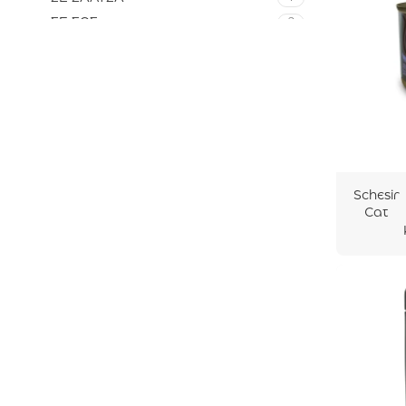
ΣΕ ΣΩΣ
2
ΣΤΟΝ ΑΤΜΟ
6
Schesir
Cat
After
Dark In
Broth
Κοτόπο
υλο Με
Πάπια
80gr