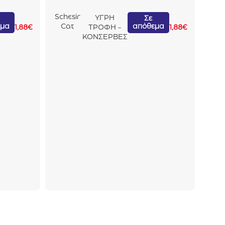
Schesir
ΥΓΡΗ
Σε
εμα
απόθεμα
Cat
1,88
€
ΤΡΟΦΗ -
1,88
€
After
ΚΟΝΣΕΡΒΕΣ
Dark In
Broth
Κοτόπο
υλο
80gr