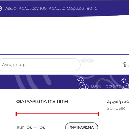
Λεωφ. Καλυβίων 109, Καλύβια Θορικού 190 10
ΣΚΥΛΟΣ
1,006 Προϊόντα
ΦΙΛΤΡΆΡΙΣΜΑ ΜΕ ΤΙΜΉ
Αρχική σε
SCHESIR
Τιμή:
0€
—
10€
ΦΙΛΤΡΆΡΙΣΜΑ