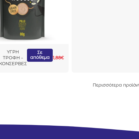
Κοτόπο
υλο με
Αυγό
Ορτυκιο
ύ 80gr
ΥΓΡΗ
Σε
απόθεμα
ΤΡΟΦΗ -
1,88
€
ΚΟΝΣΕΡΒΕΣ
Περισσότερα προϊόν