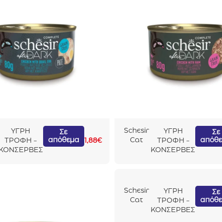
Schesir
ΥΓΡΗ
ΥΓΡΗ
Σε
Σε
απόθεμα
απόθ
Cat
ΤΡΟΦΗ -
1,88
€
ΤΡΟΦΗ -
After
ΚΟΝΣΕΡΒΕΣ
ΚΟΝΣΕΡΒΕΣ
Dark In
Broth
Κοτόπο
υλο Με
Schesir
ΥΓΡΗ
Σε
Ζαμπόν
απόθ
Cat
ΤΡΟΦΗ -
80gr
After
ΚΟΝΣΕΡΒΕΣ
Dark In