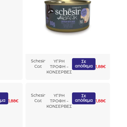
Schesir
ΥΓΡΗ
Σε
απόθεμα
Cat
ΤΡΟΦΗ -
1,88
€
After
ΚΟΝΣΕΡΒΕΣ
Dark In
Pate
Κοτόπο
υλο Με
Schesir
ΥΓΡΗ
Σε
Πάπια
εμα
απόθεμα
Cat
1,88
€
ΤΡΟΦΗ -
1,88
€
80gr
After
ΚΟΝΣΕΡΒΕΣ
Dark
Velvet
Mousse