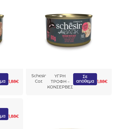
Schesir
ΥΓΡΗ
Σε
εμα
απόθεμα
Cat
1,88
€
ΤΡΟΦΗ -
1,88
€
After
ΚΟΝΣΕΡΒΕΣ
Dark In
Broth
Κοτόπο
υλο Με
Μοσχά
εμα
1,88
€
ρι 80gr