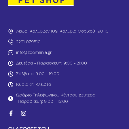
ό
ς
C
l
a
s
Λεωφ. Καλυβίων 109, Καλύβια Θορικού 190 10
s
i
2291 079510
c
Ι
info@zoomania.gr
μ
ά
Δευτέρα - Παρασκευή: 9:00 - 21:00
ν
τ
Σάββατο: 9:00 - 19:00
α
ς
Κυριακή: Κλειστά
3
m
Ωράριο Τηλεφωνικού Κέντρου Δευτέρα
1
-Παρασκευή: 9:00 - 15:00
2
k
g
Μ
π