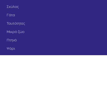
Σκύλος
Γάτα
Ταυτότητες
Μικρό ζώο
Πτηνό
Ψάρι
Εγγραφείτε στο Newsletter μας και
ενημερωθείτε πρώτοι για τις προσφορές!
Επιπλέον, κερδίστε
5
% έκπτωση
άμεσα!