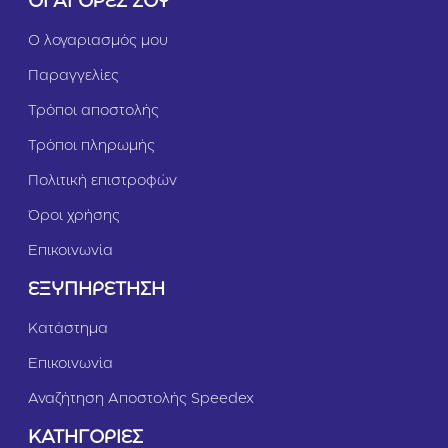
ΟΙ ΑΓΟΡΕΣ ΣΟΥ
λ
ε
Ο λογαριασμός μου
M
i
Παραγγελίες
n
i
Τρόποι αποστολής
Τρόποι πληρωμής
Πολιτική επιστροφών
Όροι χρήσης
Επικοινωνία
ΕΞΥΠΗΡΕΤΗΣΗ
Κατάστημα
Επικοινωνία
Αναζήτηση Αποστολής Speedex
ΚΑΤΗΓΟΡΙΕΣ