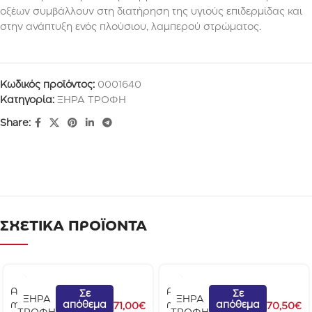
οξέων συμβάλλουν στη διατήρηση της υγιούς επιδερμίδας και
στην ανάπτυξη ενός πλούσιου, λαμπερού στρώματος.
Κωδικός προϊόντος:
0001640
Κατηγορία:
ΞΗΡΑ ΤΡΟΦΗ
Share:
ΣΧΕΤΙΚΑ ΠΡΟΪΟΝΤΑ
A
A
Σε
Σε
ΞΗΡΑ
ΞΗΡΑ
απόθεμα
απόθεμα
m
m
71,00
€
70,50
€