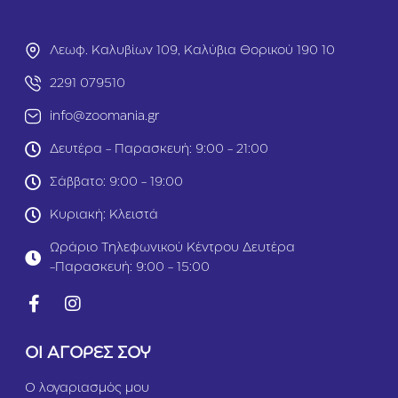
ο
ο
π
τ
ο
ό
Λεωφ. Καλυβίων 109, Καλύβια Θορικού 190 10
ύ
π
λ
ο
2291 079510
α
υ
info@zoomania.gr
&
λ
Π
ο
Δευτέρα - Παρασκευή: 9:00 - 21:00
ά
&
π
Σ
Σάββατο: 9:00 - 19:00
ι
ο
α
λ
Κυριακή: Κλειστά
1
ο
2
μ
Ωράριο Τηλεφωνικού Κέντρου Δευτέρα
k
ό
-Παρασκευή: 9:00 - 15:00
g
ς
1
2
k
g
ΟΙ ΑΓΟΡΕΣ ΣΟΥ
Ο λογαριασμός μου