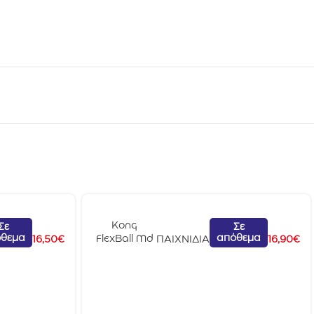
Kong
Σε
Σε
θεμα
απόθεμα
FlexBall Md
16,50
€
ΠΑΙΧΝΙΔΙΑ
16,90
€