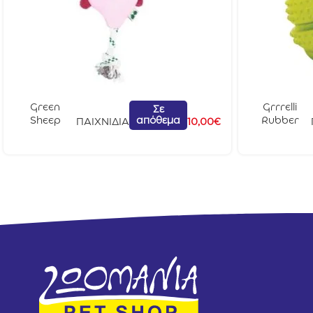
Green
Grrrelli
Σε
απόθεμα
Sheep
Rubber
ΠΑΙΧΝΙΔΙΑ
10,00
€
Stuffing
Treat Ball
Free Radish
Medium
Med