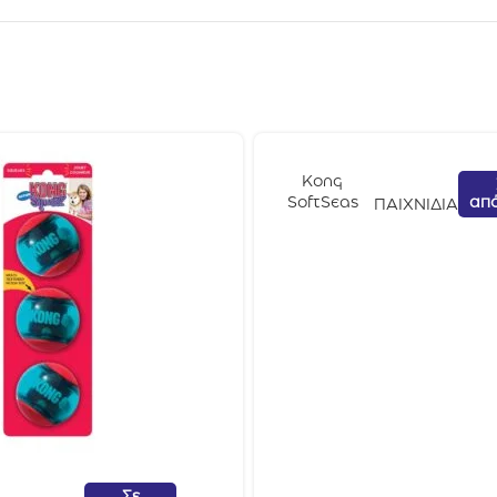
Kong
απ
SoftSeas
ΠΑΙΧΝΙΔΙΑ
Octapus Lg