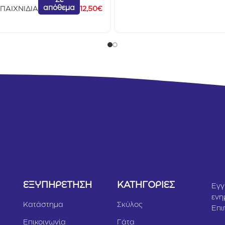
Σε
απόθεμα
ΠΑΙΧΝΙΔΙΑ
12,50
€
Υ
ΕΞΥΠΗΡΕΤΗΣΗ
ΚΑΤΗΓΟΡΙΕΣ
Εγγ
ενη
Κατάστημα
Σκύλος
Επι
Επικοινωνία
Γάτα