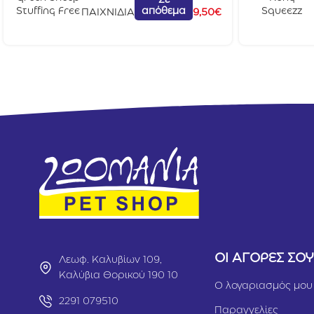
Σε
απόθεμα
Stuffing Free
Squeezz
ΠΑΙΧΝΙΔΙΑ
9,50
€
Asparagus
Action Red
Med
Medium
ΟΙ ΑΓΟΡΕΣ ΣΟ
Λεωφ. Καλυβίων 109,
Καλύβια Θορικού 190 10
Ο λογαριασμός μου
2291 079510
Παραγγελίες