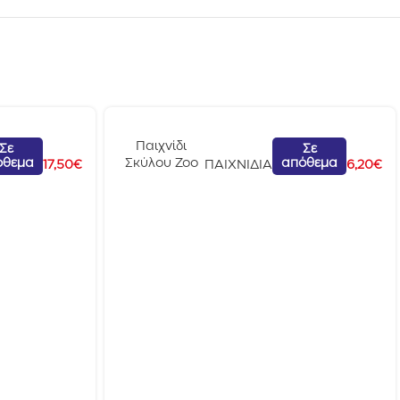
Παιχνίδι
Σε
Σε
όθεμα
απόθεμα
Σκύλου Zoo
17,50
€
ΠΑΙΧΝΙΔΙΑ
6,20
€
Friends
Trendy
Πορτοκαλί