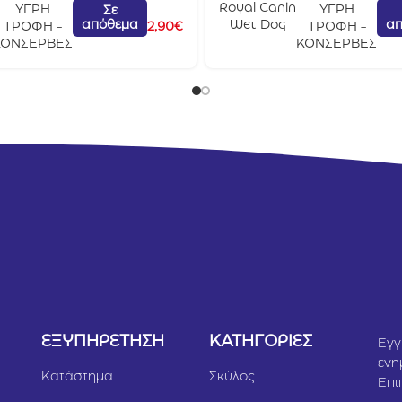
Royal Canin
ΥΓΡΗ
ΥΓΡΗ
Σε
απόθεμα
απ
Wet Dog
ΤΡΟΦΗ -
2,90
€
ΤΡΟΦΗ -
Light
ΚΟΝΣΕΡΒΕΣ
ΚΟΝΣΕΡΒΕΣ
Weight
Care 85gr
Υ
ΕΞΥΠΗΡΕΤΗΣΗ
ΚΑΤΗΓΟΡΙΕΣ
Εγγ
ενη
Κατάστημα
Σκύλος
Επι