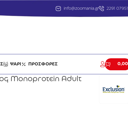
info@zoomania.gr
2291 0795
0,00
ΕΣ
ΨΑΡΙ
ΠΡΟΣΦΟΡΕΣ
Dog Monoprotein Adult