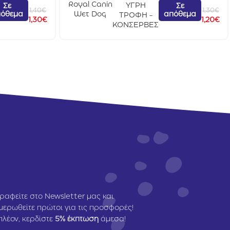
Royal Canin
ΥΓΡΗ
Σε
Σε
1,40
€
1,30
€
όθεμα
απόθεμα
Wet Dog
ΤΡΟΦΗ -
1,30
€
1,20
€
Mini Ageing
ΚΟΝΣΕΡΒΕΣ
85gr
ραφείτε στο Newsletter μας και
μερωθείτε πρώτοι για τις προσφορές!
πλέον, κερδίστε
5
% έκπτωση
άμεσα!