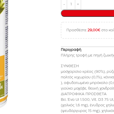
Προσθέστε
29,00
€
στο καλ
Περιγραφή
Πλήρης τροφή με πηγή ζωικής
ΣΥΝΘΕΣΗ
μοσχαρίσιο κρέας (90%), ρύζι,
πολτός κιχωρίου (0,1%), κάν
), αφυδατωμένο μπρόκολο (0,01
γιούκα μοχάβε, θειική χονδροϊ
ΔΙΑΤΡΟΦΙΚΑ ΠΡΟΣΘΕΤΑ
Βιτ. Ένα UI 1.500, Vit. D3 75 U
(χαλκός 1,6 mg), ένυδρος χηλ
(ψευδάργυρος 15 mg), χηλικό