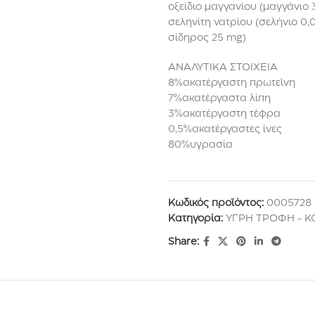
οξείδιο μαγγανίου (μαγγάνιο 
σεληνίτη νατρίου (σελήνιο 0,0
σίδηρος 25 mg)
ΑΝΑΛΥΤΙΚΑ ΣΤΟΙΧΕΙΑ
8%ακατέργαστη πρωτεΐνη
7%ακατέργαστα λίπη
3%ακατέργαστη τέφρα
0,5%ακατέργαστες ίνες
80%υγρασία
Κωδικός προϊόντος:
0005728
Κατηγορία:
ΥΓΡΗ ΤΡΟΦΗ - 
Share: