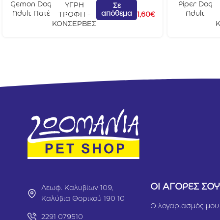
Gemon Dog
Piper Dog
ΥΓΡΗ
Σε
απόθεμα
Adult Πατέ
Adult
ΤΡΟΦΗ -
1,60
€
με Αρνί
Εντόσθια
ΚΟΝΣΕΡΒΕΣ
400gr
Βοδινού
500gr
ΟΙ ΑΓΟΡΕΣ ΣΟ
Λεωφ. Καλυβίων 109,
Καλύβια Θορικού 190 10
Ο λογαριασμός μου
2291 079510