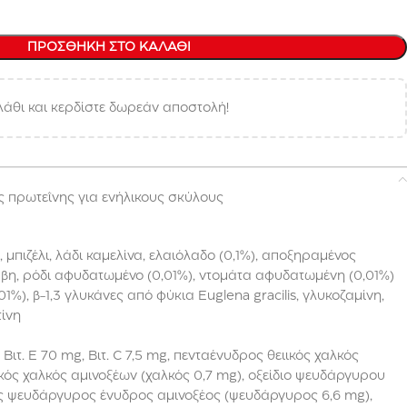
ΠΡΟΣΘΉΚΗ ΣΤΟ ΚΑΛΆΘΙ
άθι και κερδίστε δωρεάν αποστολή!
 πρωτεΐνης για ενήλικους σκύλους
 μπιζέλι, λάδι καμελίνα, ελαιόλαδο (0,1%), αποξηραμένος
ναβη, ρόδι αφυδατωμένο (0,01%), ντομάτα αφυδατωμένη (0,01%)
%), β-1,3 γλυκάνες από φύκια Euglena gracilis, γλυκοζαμίνη,
τίνη
I, Βιτ. Ε 70 mg, Βιτ. C 7,5 mg, πενταένυδρος θειικός χαλκός
ικός χαλκός αμινοξέων (χαλκός 0,7 mg), οξείδιο ψευδάργυρου
ς ψευδάργυρος ένυδρος αμινοξέος (ψευδάργυρος 6,6 mg),