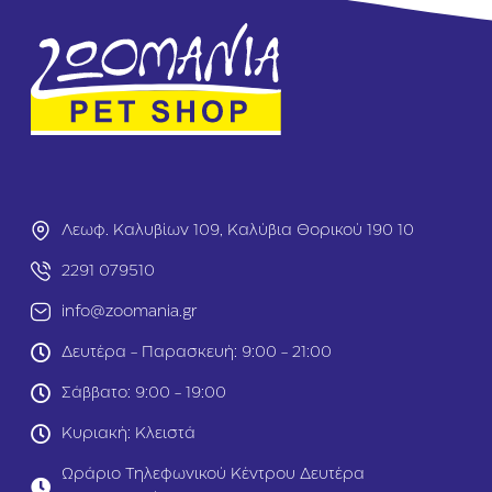
Κο
to
υν
1kg
έλι
με
Κα
ρό
το
Co
ni
gli
et
Λεωφ. Καλυβίων 109, Καλύβια Θορικού 190 10
to
1k
2291 079510
g
info@zoomania.gr
Δευτέρα - Παρασκευή: 9:00 - 21:00
Σάββατο: 9:00 - 19:00
Κυριακή: Κλειστά
Ωράριο Τηλεφωνικού Κέντρου Δευτέρα