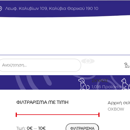
Λεωφ. Καλυβίων 109, Καλύβια Θορικού 190 10
ΣΚΥΛΟΣ
1,016 Προϊόντα
ΦΙΛΤΡΆΡΙΣΜΑ ΜΕ ΤΙΜΉ
Αρχική σε
OXBOW
Τιμή:
0€
—
10€
ΦΙΛΤΡΆΡΙΣΜΑ