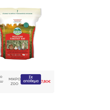
το
Σε
ΜΙΚΡΟ
απόθεμα
ow
7,80
€
ΖΩΟ
rn
hy
g