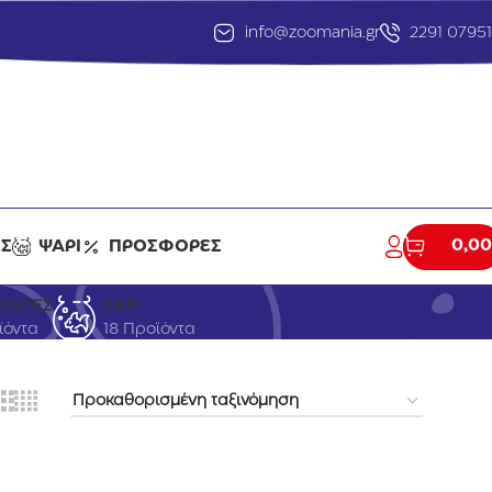
info@zoomania.gr
2291 0795
0,00
ΕΣ
ΨΑΡΙ
ΠΡΟΣΦΟΡΕΣ
ΟΤΗΤΕΣ
ΨΑΡΙ
ϊόντα
18 Προϊόντα