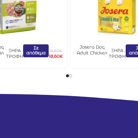
og
Josera Dog
Σε
ΞΗΡΑ
ΞΗΡΑ
19,65
€
απόθεμα
από
in
Adult Chicken
ΤΡΟΦΗ
18,60
€
ΤΡΟΦΗ
l
& Rice 12.5kg (+
ΔΩΡΟ ΜΙΑ
2kg
ΣΥΣΚΕΥΑΣΙΑ
3KG)