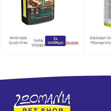
Ambrosia
Exclusion D
Σε
ΞΗΡΑ
απόθεμα
Grain Free
Monoprote
20,00
€
ΤΡΟΦΗ
Dog Adult
Adult Smal
Senior Light
Breed
Sterilised
Κοτόπουλο 
Σολομός &
Γαλοπούλα
2kg