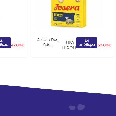
Josera Dog
Σε
Σε
ΞΗΡΑ
θεμα
απόθεμα
Adult
47,00
€
60,00
€
ΤΡΟΦΗ
Medium/Maxi
Optiness
Lamb 12.5kg (+
ΔΩΡΟ ΜΙΑ
ΣΥΣΚΕΥΑΣΙΑ
3KG)