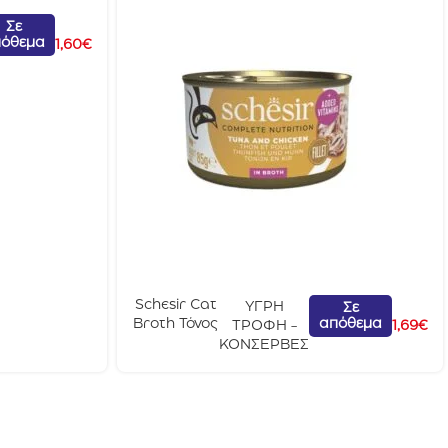
Σε
όθεμα
1,60
€
Schesir Cat
ΥΓΡΗ
Σε
απόθεμα
Broth Τόνος
ΤΡΟΦΗ -
1,69
€
&
ΚΟΝΣΕΡΒΕΣ
Κοτόπουλο
Με Ρύζι
85gr