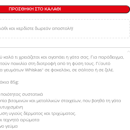
ΠΡΟΣΘΉΚΗ ΣΤΟ ΚΑΛΆΘΙ
άθι και κερδίστε δωρεάν αποστολή!
 καλά τι χρειάζεται και αγαπάει η γάτα σας. Για παράδειγμα,
ητούν ποικιλία στη διατροφή από τη φύση τους. Γι’αυτό
α γευμάτων Whiskas® σε φακελάκι, σε σάλτσα ή σε ζελέ.
άκια 85g:
 ποιότητας συστατικά
πία βιταμινών και μεταλλικών στοιχείων, που βοηθά τη γάτα
ευτυχισμένη
υση υγιούς δέρματος και τριχώματος.
αι τεχνητά αρώματα
νο γεύμα