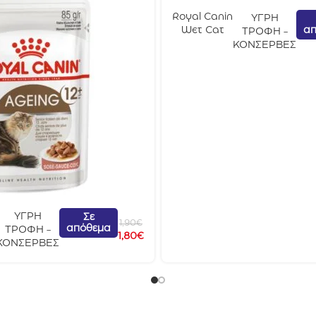
Royal Canin
ΥΓΡΗ
απ
Wet Cat
ΤΡΟΦΗ -
Sterilised
ΚΟΝΣΕΡΒΕΣ
Gravy 85gr
ΥΓΡΗ
Σε
1,90
€
απόθεμα
ΤΡΟΦΗ -
1,80
€
ΚΟΝΣΕΡΒΕΣ