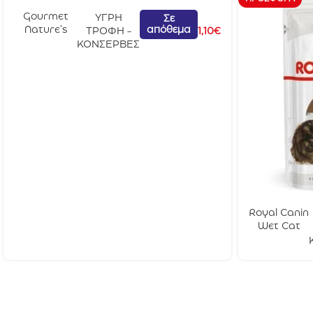
Gourmet
ΥΓΡΗ
Σε
απόθεμα
Nature’s
ΤΡΟΦΗ -
1,10
€
Creations
ΚΟΝΣΕΡΒΕΣ
Βοδινό
Τομάτα &
Αρακά 85gr
Royal Canin
Wet Cat
Ageing +11
Gravy 85gr