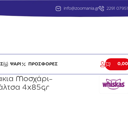
info@zoomania.gr
2291 0795
0,00
ΕΣ
ΨΑΡΙ
ΠΡΟΣΦΟΡΕΣ
άκια Μοσχάρι-
άλτσα 4x85gr