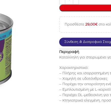
Προσθέστε
29,00
€
στο καλ
Σύνθεση & Διατροφικά Στοιχ
Περιγραφή
Κατάλληλη για στειρωμένα γα
Χαρακτηριστικά:
– Πλήρης και ισορροπημένη 
– Χαμηλή σε υδατάνθρακες
– Παρέχει την απαραίτητη ενέ
– Εμπλουτισμένη με L-καρνιτ
– Περιέχει DL-μεθειονίνη για
– Κτηνιατρικά ελεγμένη, προ