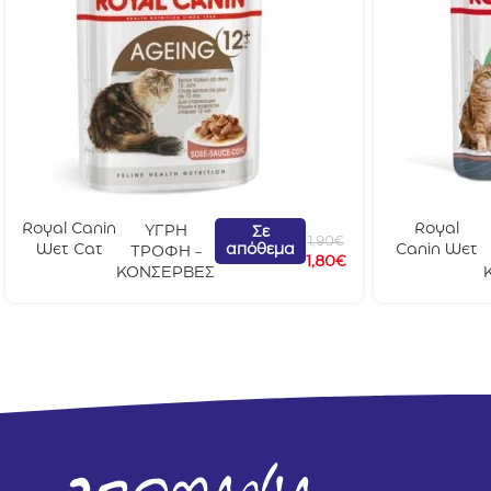
Royal Canin
Royal
ΥΓΡΗ
Σε
1,90
€
απόθεμα
Wet Cat
Canin Wet
ΤΡΟΦΗ -
1,80
€
Ageing +11
Cat
ΚΟΝΣΕΡΒΕΣ
Gravy 85gr
Digestive
Care Gravy
85gr