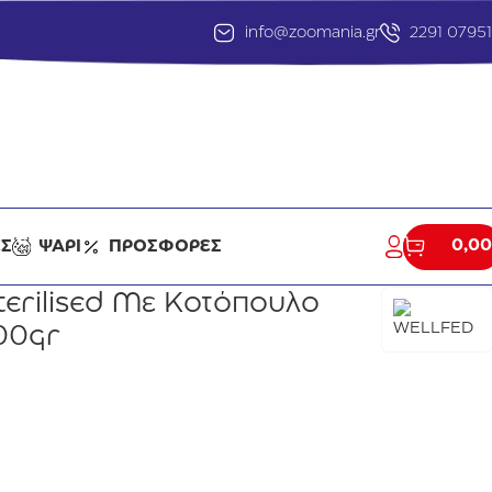
info@zoomania.gr
2291 0795
0,00
ΕΣ
ΨΑΡΙ
ΠΡΟΣΦΟΡΕΣ
terilised Με Κοτόπουλο
00gr