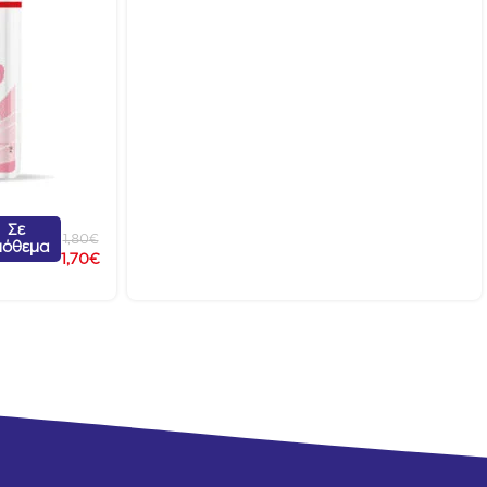
Σε
1,80
€
πόθεμα
1,70
€