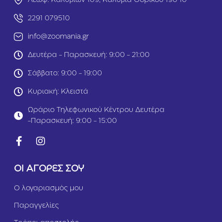
Λεωφ. Καλυβίων 109, Καλύβια Θορικού 190 10
υ
r
λ
2291 079510
ο
,
info@zoomania.gr
Σ
π
Δευτέρα - Παρασκευή: 9:00 - 21:00
α
ν
Σάββατο: 9:00 - 19:00
ά
κ
Κυριακή: Κλειστά
ι
&
Ωράριο Τηλεφωνικού Κέντρου Δευτέρα
Τ
-Παρασκευή: 9:00 - 15:00
ο
μ
ά
τ
α
ΟΙ ΑΓΟΡΕΣ ΣΟΥ
8
5
Ο λογαριασμός μου
g
r
Παραγγελίες