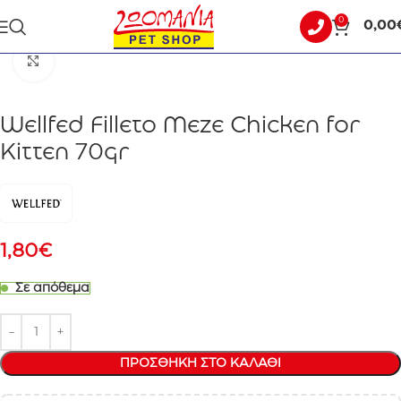
0
0,00
Αρχική σελίδα
ΓΑΤΑ
ΥΓΡΗ ΤΡΟΦΗ - ΚΟΝΣΕΡΒΕΣ
Click to enlarge
Wellfed Filleto Meze Chicken for
Kitten 70gr
1,80
€
Σε απόθεμα
ΠΡΟΣΘΉΚΗ ΣΤΟ ΚΑΛΆΘΙ