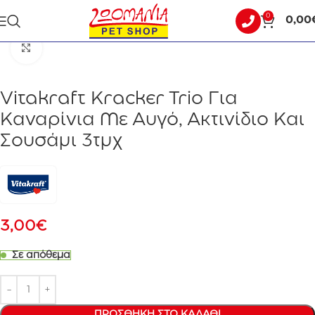
0
0,00
Αρχική σελίδα
ΠΤΗΝΟ
Click to enlarge
Vitakraft Kracker Trio Για
Καναρίνια Με Αυγό, Ακτινίδιο Και
Σουσάμι 3τμχ
3,00
€
Σε απόθεμα
ΠΡΟΣΘΉΚΗ ΣΤΟ ΚΑΛΆΘΙ