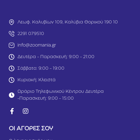
&
α
Μ
λ
εγ
ά
Λεωφ. Καλυβίων 109, Καλύβια Θορικού 190 10
ά
κι
λ
α
2291 079510
ο
1k
υ
g
info@zoomania.gr
ς
Π
Δευτέρα - Παρασκευή: 9:00 - 21:00
α
π
Σάββατο: 9:00 - 19:00
α
γ
Κυριακή: Κλειστά
ά
λ
Ωράριο Τηλεφωνικού Κέντρου Δευτέρα
ο
-Παρασκευή: 9:00 - 15:00
υ
ς
8
0
0
ΟΙ ΑΓΟΡΕΣ ΣΟΥ
gr