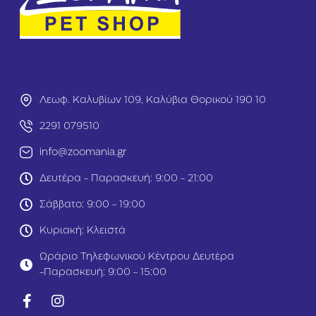
c
o
i
p
o
r
u
o
s
t
Μ
e
ο
i
σ
n
Λεωφ. Καλυβίων 109, Καλύβια Θορικού 190 10
χ
A
ά
d
2291 079510
ρ
u
ι
l
info@zoomania.gr
7
t
,
S
Δευτέρα - Παρασκευή: 9:00 - 21:00
2
m
5
a
Σάββατο: 9:00 - 19:00
0
l
Κυριακή: Κλειστά
k
l
g
B
Ωράριο Τηλεφωνικού Κέντρου Δευτέρα
r
e
-Παρασκευή: 9:00 - 15:00
e
d
Κ