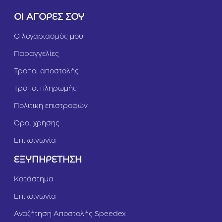
ο
τ
ΟΙ ΑΓΟΡΕΣ ΣΟΥ
ό
π
Ο λογαριασμός μου
ο
υ
Παραγγελίες
λ
Τρόποι αποστολής
ο
7
Τρόποι πληρωμής
k
g
Πολιτική επιστροφών
Όροι χρήσης
Επικοινωνία
ΕΞΥΠΗΡΕΤΗΣΗ
Κατάστημα
Επικοινωνία
Αναζήτηση Αποστολής Speedex