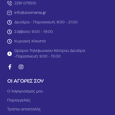
2291 079510
i
i
c
c
info@zoomania.gr
“
“
Α
Γ
Δευτέρα - Παρασκευή: 9:00 - 21:00
σ
α
η
λ
Σάββατο: 9:00 - 19:00
μ
ά
ί
ζ
Κυριακή: Κλειστά
Κ
ι
ό
α
Ωράριο Τηλεφωνικού Κέντρου Δευτέρα
κ
Κ
-Παρασκευή: 9:00 - 15:00
κ
α
α
ρ
λ
δ
ο
ι
σ
ά
ΟΙ ΑΓΟΡΕΣ ΣΟΥ
ε
σ
Α
ε
Ο λογαριασμός μου
λ
Α
ο
λ
Παραγγελίες
υ
ο
μ
υ
Τρόποι αποστολής
ί
μ