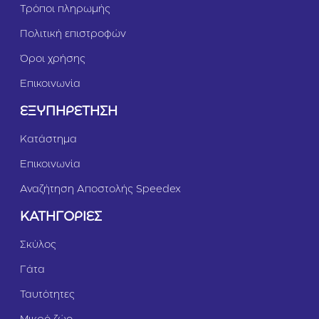
ν
ί
Τρόποι πληρωμής
ι
ν
ο
ι
Πολιτική επιστροφών
”
ο
X
”
Όροι χρήσης
-
S
Επικοινωνία
L
M
A
A
ΕΞΥΠΗΡΕΤΗΣΗ
R
L
G
L
Κατάστημα
E
Επικοινωνία
Αναζήτηση Αποστολής Speedex
ΚΑΤΗΓΟΡΙΕΣ
Σκύλος
Γάτα
Ταυτότητες