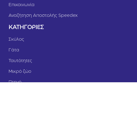
Επικοινωνία
Αναζήτηση Αποστολής Speedex
ΚΑΤΗΓΟΡΙΕΣ
Σκύλος
Γάτα
Ταυτότητες
Μικρό ζώο
Πτηνό
Ψάρι
Εγγραφείτε στο Newsletter μας και
ενημερωθείτε πρώτοι για τις προσφορές!
Επιπλέον, κερδίστε
5
% έκπτωση
άμεσα!