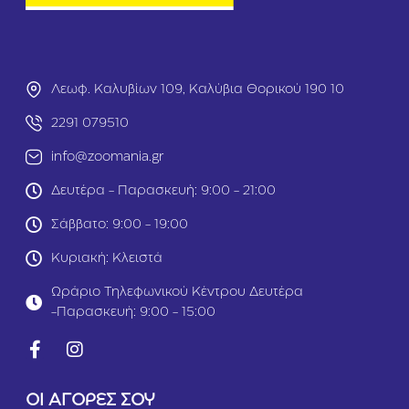
C
C
a
a
t
t
A
K
g
i
Λεωφ. Καλυβίων 109, Καλύβια Θορικού 190 10
e
t
i
t
2291 079510
n
e
g
n
info@zoomania.gr
+
G
1
r
Δευτέρα - Παρασκευή: 9:00 - 21:00
1
a
G
v
Σάββατο: 9:00 - 19:00
r
y
a
8
Κυριακή: Κλειστά
v
5
y
g
Ωράριο Τηλεφωνικού Κέντρου Δευτέρα
8
r
-Παρασκευή: 9:00 - 15:00
5
g
r
ΟΙ ΑΓΟΡΕΣ ΣΟΥ