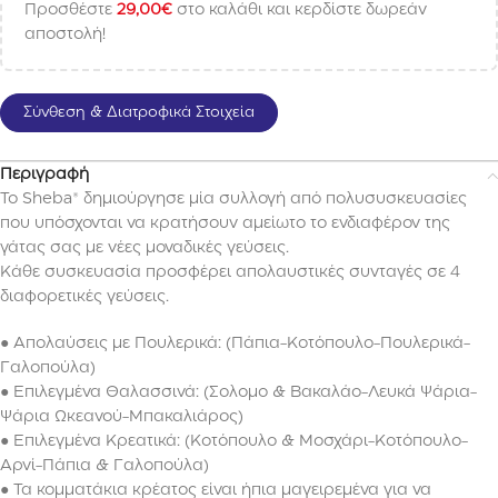
Προσθέστε
29,00
€
στο καλάθι και κερδίστε δωρεάν
αποστολή!
Σύνθεση & Διατροφικά Στοιχεία
Περιγραφή
Το Sheba® δημιούργησε μία συλλογή από πολυσυσκευασίες
που υπόσχονται να κρατήσουν αμείωτο το ενδιαφέρον της
γάτας σας με νέες μοναδικές γεύσεις.
Κάθε συσκευασία προσφέρει απολαυστικές συνταγές σε 4
διαφορετικές γεύσεις.
● Απολαύσεις με Πουλερικά: (Πάπια-Κοτόπουλο-Πουλερικά-
Γαλοπούλα)
● Επιλεγμένα Θαλασσινά: (Σολομο & Βακαλάο-Λευκά Ψάρια-
Ψάρια Ωκεανού-Μπακαλιάρος)
● Επιλεγμένα Κρεατικά: (Κοτόπουλο & Μοσχάρι-Κοτόπουλο-
Αρνί-Πάπια & Γαλοπούλα)
● Τα κομματάκια κρέατος είναι ήπια μαγειρεμένα για να