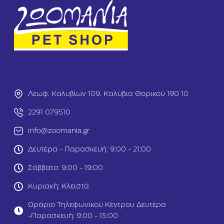
t
σ
s
η
S
σ
t
η
r
ς
o
μ
n
ε
g
Μ
Κ
ο
ό
σ
Λεωφ. Καλυβίων 109, Καλύβια Θορικού 190 10
κ
χ
κ
2291 079510
ά
α
ρ
λ
info@zoomania.gr
ι
ο
S
Μ
Δευτέρα - Παρασκευή: 9:00 - 21:00
m
ά
a
σ
Σάββατο: 9:00 - 19:00
l
η
l
σ
Κυριακή: Κλειστά
3
η
5
ς
Ωράριο Τηλεφωνικού Κέντρου Δευτέρα
g
μ
-Παρασκευή: 9:00 - 15:00
r
ε