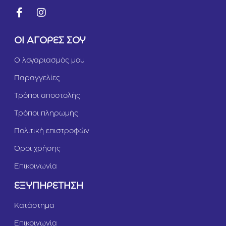
Κ
ο
τ
ό
ΟΙ ΑΓΟΡΕΣ ΣΟΥ
π
ο
Ο λογαριασμός μου
υ
λ
Παραγγελίες
ο
S
Τρόποι αποστολής
m
a
Τρόποι πληρωμής
l
l
Πολιτική επιστροφών
5
Όροι χρήσης
5
g
Επικοινωνία
r
ΕΞΥΠΗΡΕΤΗΣΗ
Κατάστημα
Επικοινωνία