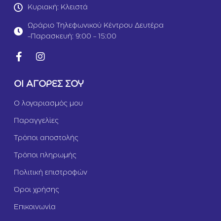
υ
Κυριακή: Κλειστά
λ
ο
Ωράριο Τηλεφωνικού Κέντρου Δευτέρα
&
-Παρασκευή: 9:00 - 15:00
Σ
ο
λ
ο
μ
ΟΙ ΑΓΟΡΕΣ ΣΟΥ
ό
ς
Ο λογαριασμός μου
1
2
Παραγγελίες
k
g
Τρόποι αποστολής
Τρόποι πληρωμής
Πολιτική επιστροφών
Όροι χρήσης
Επικοινωνία