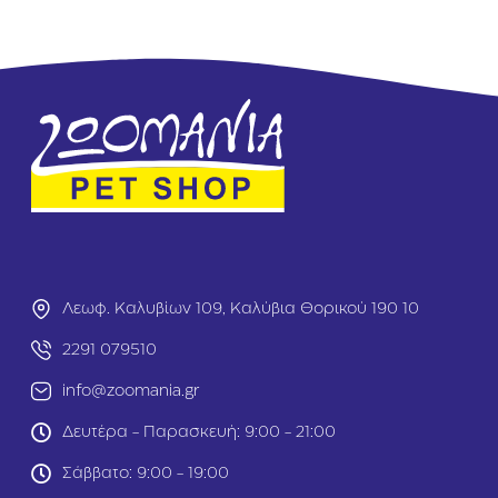
o
G
g
r
A
a
d
i
u
n
l
F
t
r
Ε
e
λ
e
ά
D
φ
o
ι
g
&
A
Α
d
ρ
Λεωφ. Καλυβίων 109, Καλύβια Θορικού 190 10
u
ν
l
ί
2291 079510
t
1
Κ
2
info@zoomania.gr
ο
k
τ
g
Δευτέρα - Παρασκευή: 9:00 - 21:00
ό
π
Σάββατο: 9:00 - 19:00
ο