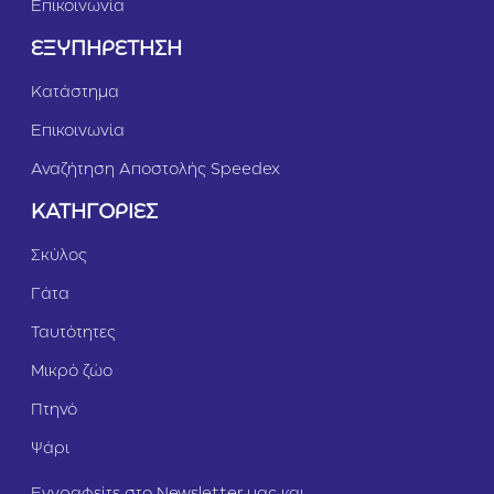
Επικοινωνία
μ
ό
ΕΞΥΠΗΡΕΤΗΣΗ
ς
&
Κατάστημα
Γ
α
Επικοινωνία
λ
ο
Αναζήτηση Αποστολής Speedex
π
ο
ΚΑΤΗΓΟΡΙΕΣ
ύ
λ
Σκύλος
α
1
Γάτα
2
k
Ταυτότητες
g
Μικρό ζώο
Πτηνό
Ψάρι