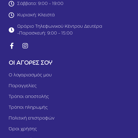
S
ν
Σάββατο: 9:00 - 19:00
e
ί
n
&
Κυριακή: Κλειστά
i
Σ
o
ο
Ωράριο Τηλεφωνικού Κέντρου Δευτέρα
r
λ
-Παρασκευή: 9:00 - 15:00
L
ο
i
μ
g
ό
h
ς
t
2
ΟΙ ΑΓΟΡΕΣ ΣΟΥ
S
k
t
g
Ο λογαριασμός μου
e
r
Παραγγελίες
il
i
Τρόποι αποστολής
s
e
Τρόποι πληρωμής
d
Σ
Πολιτική επιστροφών
ο
λ
Όροι χρήσης
ο