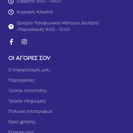
Σάββατο: 9:00 - 19:00
ο
e
μ
r
Κυριακή: Κλειστά
ό
ili
ς
s
Ωράριο Τηλεφωνικού Κέντρου Δευτέρα
2
e
-Παρασκευή: 9:00 - 15:00
k
d
g
Σ
ο
λ
ο
ΟΙ ΑΓΟΡΕΣ ΣΟΥ
μ
ό
Ο λογαριασμός μου
ς
&
Παραγγελίες
Γ
α
Τρόποι αποστολής
λ
ο
Τρόποι πληρωμής
π
ο
Πολιτική επιστροφών
ύ
λ
Όροι χρήσης
α
Επικοινωνία