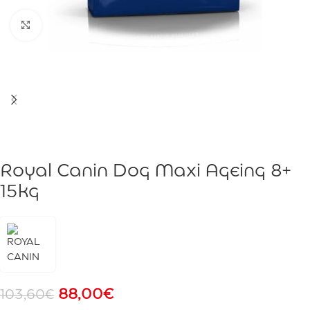
Click to enlarge
Royal Canin Dog Maxi Ageing 8+
15kg
88,00
€
103,60
€