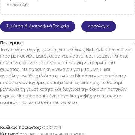
αποστολή!
Σύνθεση & Διατροφικά Στοιχεία
Δοσολογία
Περιγραφή
Το φακελάκι υγρής τροφής για σκύλους Rafi Adult Pate Grain
Free με Κουνέλι, Βατόμουρα και Κράνμπερι περιέχει πλήρεις
πρωτεΐνες και λιπαρά οξέα για την υγιή λειτουργία του
σώματος. Με προσθήκη λινέλαιου για βιταμίνη Ε και
αντιφλεγμονώδεις ιδιότητες, ενώ τα blueberry και cranberry
προσφέρουν ισχυρές αντιοξειδωτικές ιδιότητες. Το θυμάρι
βελτιώνει τη γευστικότητα και διεγείρει την έκκριση πεπτικών
υγρών. Μια ισορροπημένη πηγή διατροφής για τη σωστή
ανάπτυξη και λειτουργία του σκύλου.
Κωδικός προϊόντος:
0002224
Κατηγορία:
ΥΓΡΗ ΤΡΟΦΗ - ΚΟΝΣΕΡΒΕΣ