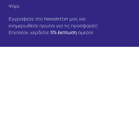
Ψάρι
Εγγραφείτε στο Newsletter μας και
ενημερωθείτε πρώτοι για τις προσφορές!
Επιπλέον, κερδίστε
5
% έκπτωση
άμεσα!
Copyright © 2026 zoomania.gr – All rights reserved
design & development by cbs