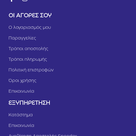
2
ί
k
1
ΟΙ ΑΓΟΡΕΣ ΣΟΥ
g
2
k
Ο λογαριασμός μου
g
Παραγγελίες
Τρόποι αποστολής
Τρόποι πληρωμής
Πολιτική επιστροφών
Όροι χρήσης
Επικοινωνία
ΕΞΥΠΗΡΕΤΗΣΗ
Κατάστημα
Επικοινωνία