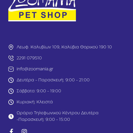
A
a
d
i
u
n
l
F
t
r
Κ
e
ο
e
τ
D
ό
Λεωφ. Καλυβίων 109, Καλύβια Θορικού 190 10
o
π
g
ο
2291 079510
A
υ
d
info@zoomania.gr
λ
u
ο
l
Δευτέρα - Παρασκευή: 9:00 - 21:00
&
t
Λ
Ε
Σάββατο: 9:00 - 19:00
α
λ
χ
ά
Κυριακή: Κλειστά
α
φ
ν
ι
Ωράριο Τηλεφωνικού Κέντρου Δευτέρα
ι
&
-Παρασκευή: 9:00 - 15:00
κ
Α
ά
ρ
1
ν