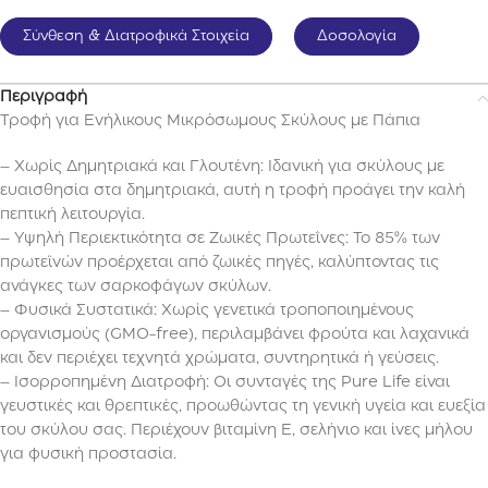
Σύνθεση & Διατροφικά Στοιχεία
Δοσολογία
Περιγραφή
Τροφή για Ενήλικους Μικρόσωμους Σκύλους με Πάπια
– Χωρίς Δημητριακά και Γλουτένη: Ιδανική για σκύλους με
ευαισθησία στα δημητριακά, αυτή η τροφή προάγει την καλή
πεπτική λειτουργία.
– Υψηλή Περιεκτικότητα σε Ζωικές Πρωτεΐνες: Το 85% των
πρωτεϊνών προέρχεται από ζωικές πηγές, καλύπτοντας τις
ανάγκες των σαρκοφάγων σκύλων.
– Φυσικά Συστατικά: Χωρίς γενετικά τροποποιημένους
οργανισμούς (GMO-free), περιλαμβάνει φρούτα και λαχανικά
και δεν περιέχει τεχνητά χρώματα, συντηρητικά ή γεύσεις.
– Ισορροπημένη Διατροφή: Οι συνταγές της Pure Life είναι
γευστικές και θρεπτικές, προωθώντας τη γενική υγεία και ευεξία
του σκύλου σας. Περιέχουν βιταμίνη Ε, σελήνιο και ίνες μήλου
για φυσική προστασία.