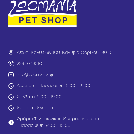
u
n
l
F
t
r
Κ
e
ο
e
τ
D
ό
o
π
g
ο
M
Λεωφ. Καλυβίων 109, Καλύβια Θορικού 190 10
υ
i
λ
n
2291 079510
ο
i
&
S
info@zoomania.gr
Σ
t
ο
e
Δευτέρα - Παρασκευή: 9:00 - 21:00
λ
r
ο
ili
Σάββατο: 9:00 - 19:00
μ
s
ό
e
Κυριακή: Κλειστά
ς
d
2
Σ
Ωράριο Τηλεφωνικού Κέντρου Δευτέρα
k
ο
-Παρασκευή: 9:00 - 15:00
g
λ