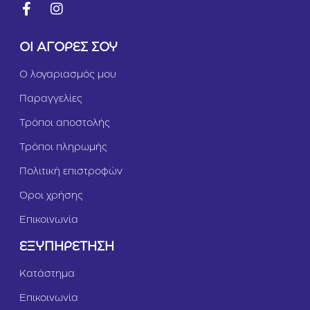
ο
μ
ό
ς
ΟΙ ΑΓΟΡΕΣ ΣΟΥ
&
Γ
Ο λογαριασμός μου
α
λ
Παραγγελίες
ο
π
Τρόποι αποστολής
ο
Τρόποι πληρωμής
ύ
λ
Πολιτική επιστροφών
α
1,
Όροι χρήσης
5
k
Επικοινωνία
g
ΕΞΥΠΗΡΕΤΗΣΗ
Κατάστημα
Επικοινωνία