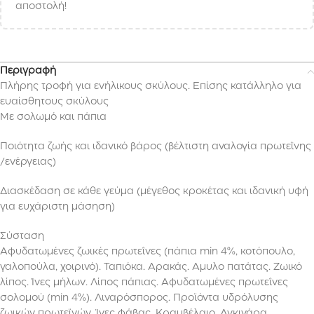
αποστολή!
Περιγραφή
Πλήρης τροφή για ενήλικους σκύλους. Επίσης κατάλληλο για
ευαίσθητους σκύλους
Με σολωμό και πάπια
Ποιότητα ζωής και ιδανικό βάρος (βέλτιστη αναλογία πρωτεΐνης
/ενέργειας)
Διασκέδαση σε κάθε γεύμα (μέγεθος κροκέτας και ιδανική υφή
για ευχάριστη μάσηση)
Σύσταση
Αφυδατωμένες ζωικές πρωτεΐνες (πάπια min 4%, κοτόπουλο,
γαλοπούλα, χοιρινό). Ταπιόκα. Αρακάς. Αμυλο πατάτας. Ζωικό
λίπος. Ίνες μήλων. Λίπος πάπιας. Αφυδατωμένες πρωτεΐνες
σολομού (min 4%). Λιναρόσπορος. Προϊόντα υδρόλυσης
ζωικών πρωτεϊνών. Ίνες φάβας. Κραμβέλαιο. Αγκινάρα.