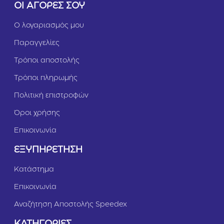
λ
ΟΙ ΑΓΟΡΕΣ ΣΟΥ
ο
μ
Ο λογαριασμός μου
ό
ς
Παραγγελίες
2
k
Τρόποι αποστολής
g
Τρόποι πληρωμής
Πολιτική επιστροφών
Όροι χρήσης
Επικοινωνία
ΕΞΥΠΗΡΕΤΗΣΗ
Κατάστημα
Επικοινωνία
Αναζήτηση Αποστολής Speedex