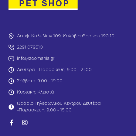
o
g
A
d
u
l
Λεωφ. Καλυβίων 109, Καλύβια Θορικού 190 10
t
M
2291 079510
i
n
info@zoomania.gr
i
Κ
Δευτέρα - Παρασκευή: 9:00 - 21:00
ο
τ
Σάββατο: 9:00 - 19:00
ό
π
Κυριακή: Κλειστά
ο
υ
Ωράριο Τηλεφωνικού Κέντρου Δευτέρα
λ
-Παρασκευή: 9:00 - 15:00
ο
&
Σ
ο