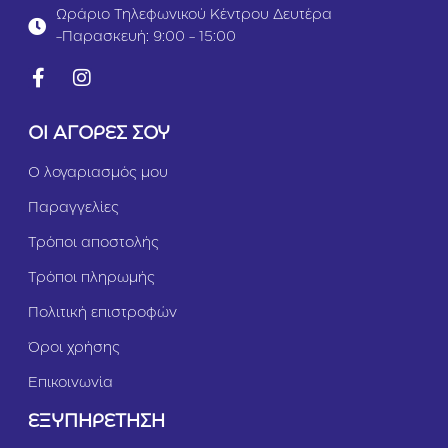
γ
Γ
Ωράριο Τηλεφωνικού Κέντρου Δευτέρα
γ
α
-Παρασκευή: 9:00 - 15:00
α
λ
1,
ο
5
π
k
ο
g
ύ
ΟΙ ΑΓΟΡΕΣ ΣΟΥ
λ
α
Ο λογαριασμός μου
&
Ρ
Παραγγελίες
έ
γ
Τρόποι αποστολής
γ
α
Τρόποι πληρωμής
5
k
Πολιτική επιστροφών
g
Όροι χρήσης
Επικοινωνία
ΕΞΥΠΗΡΕΤΗΣΗ