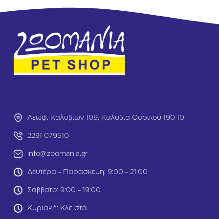
C
i
a
a
t
G
S
r
t
a
e
i
ri
n
li
F
s
r
e
e
d
e
Γ
C
α
Λεωφ. Καλυβίων 109, Καλύβια Θορικού 190 10
a
λ
t
ο
2291 079510
S
π
t
info@zoomania.gr
ο
e
ύ
r
Δευτέρα - Παρασκευή: 9:00 - 21:00
λ
il
α
i
Σάββατο: 9:00 - 19:00
&
s
Ρ
e
Κυριακή: Κλειστά
έ
d