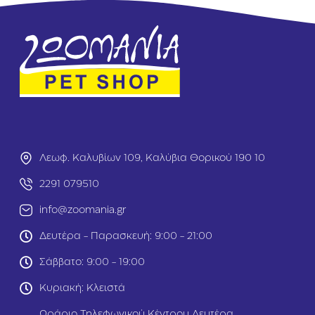
t
t
K
S
i
e
t
n
t
s
e
i
n
c
2
a
k
t
g
2
k
g
Λεωφ. Καλυβίων 109, Καλύβια Θορικού 190 10
2291 079510
info@zoomania.gr
Δευτέρα - Παρασκευή: 9:00 - 21:00
Σάββατο: 9:00 - 19:00
Κυριακή: Κλειστά
Ωράριο Τηλεφωνικού Κέντρου Δευτέρα