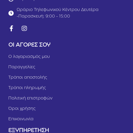
i
Σ
Κ
ο
Ωράριο Τηλεφωνικού Κέντρου Δευτέρα
ο
λ
-Παρασκευή: 9:00 - 15:00
τ
ο
ό
μ
π
ό
ο
ς
υ
2
ΟΙ ΑΓΟΡΕΣ ΣΟΥ
λ
k
ο
g
Ο λογαριασμός μου
&
Σ
Παραγγελίες
ο
λ
Τρόποι αποστολής
ο
μ
Τρόποι πληρωμής
ό
ς
Πολιτική επιστροφών
2
k
Όροι χρήσης
g
Επικοινωνία
ΕΞΥΠΗΡΕΤΗΣΗ