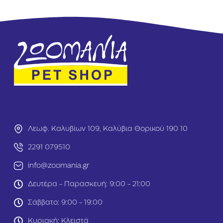
s
si
i
a
a
G
G
r
r
a
a
i
i
n
n
F
F
r
r
e
e
e
e
D
D
o
Λεωφ. Καλυβίων 109, Καλύβια Θορικού 190 10
o
g
g
A
2291 079510
A
d
d
u
info@zoomania.gr
u
lt
l
Α
Δευτέρα - Παρασκευή: 9:00 - 21:00
t
ρ
M
ν
Σάββατο: 9:00 - 19:00
i
ί
n
&
Κυριακή: Κλειστά