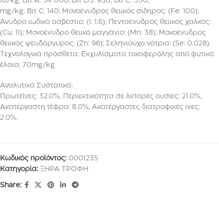
IU/kg: Βιτ Α: 34 000; Βιτ D3: 950; Βιτ Ε: 550;
mg/kg: Βιτ C: 140; Μονοένυδρος θειικός σίδηρος: (Fe: 100);
Άνυδρο ιωδικό ασβέστιο: (I: 1.6); Πενταένυδρος θειικός χαλκός:
(Cu: 11); Μονοένυδρο θειικό μαγγάνιο: (Mn: 38); Μονοένυδρος
θειικός ψευδάργυρος: (Zn: 96); Σεληνιούχο νάτριο: (Se: 0.028).
Τεχνολογικά πρόσθετα: Εκχυλίσματα τοκοφερόλης από φυτικά
έλαια: 70mg/kg
Αναλυτικά Συστατικά:
Πρωτεΐνες: 32.0%, Περιεκτικότητα σε λιπαρές ουσίες: 21.0%,
Ακατέργαστη τέφρα: 8.0%, Ακατέργαστες διατροφικές ίνες:
2.0%.
Κωδικός προϊόντος:
0001235
Κατηγορία:
ΞΗΡΑ ΤΡΟΦΗ
Share: