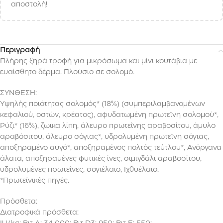
αποστολή!
Περιγραφή
Πλήρης ξηρά τροφή για μικρόσωμα και μίνι κουτάβια με
ευαίσθητο δέρμα. Πλούσιο σε σολομό.
ΣΥΝΘΕΣΗ:
Υψηλής ποιότητας σολομός* (18%) (συμπεριλαμβανομένων
κεφαλιού, οστών, κρέατος), αφυδατωμένη πρωτεΐνη σολομού*,
Ρύζι* (16%), ζωικα λίπη, άλευρο πρωτεΐνης αραβοσίτου, άμυλο
αραβόσιτου, άλευρο σόγιας*, υδρολυμένη πρωτεΐνη σόγιας,
αποξηραμένο αυγό*, αποξηραμένος πολτός τεύτλου*, Ανόργανα
άλατα, αποξηραμένες φυτικές ίνες, σιμιγδάλι αραβοσίτου,
υδρολυμένες πρωτεΐνες, σογιέλαιο, Ιχθυέλαιο.
*Πρωτεϊνικές πηγές.
Πρόσθετα:
Διατροφικά πρόσθετα: