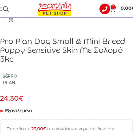
0
0,00
Αρχική σελίδα
ΣΚΥΛΟΣ
ΞΗΡΑ ΤΡΟΦΗ
Click to enlarge
Pro Plan Dog Small & Mini Breed
Puppy Sensitive Skin Με Σολομό
3kg
24,30
€
Εξαντλημένο
Προσθέστε
29,00
€
στο καλάθι και κερδίστε δωρεάν