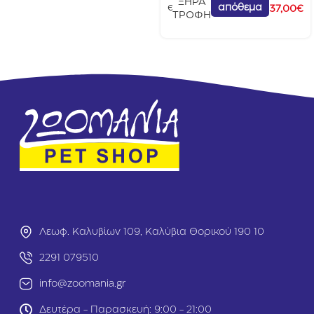
ΞΗΡΑ
n
απόθεμα
e
37,00
€
ΤΡΟΦΗ
F
d
r
o
e
g
e
P
D
r
o
i
g
m
A
e
d
1
u
5
lt
k
Α
g
ρ
ν
ί
&
Σ
Λεωφ. Καλυβίων 109, Καλύβια Θορικού 190 10
ο
λ
2291 079510
ο
info@zoomania.gr
μ
ό
Δευτέρα - Παρασκευή: 9:00 - 21:00
ς