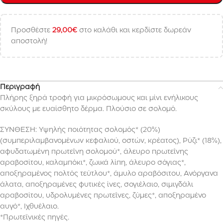
Προσθέστε
29,00
€
στο καλάθι και κερδίστε δωρεάν
αποστολή!
Περιγραφή
Πλήρης ξηρά τροφή για μικρόσωμους και μίνι ενήλικους
σκύλους με ευαίσθητο δέρμα. Πλούσιο σε σολομό.
ΣΥΝΘΕΣΗ: Υψηλής ποιότητας σολομός* (20%)
(συμπεριλαμβανομένων κεφαλιού, οστών, κρέατος), Ρύζι* (18%),
αφυδατωμένη πρωτεΐνη σολομού*, άλευρο πρωτεΐνης
αραβοσίτου, καλαμπόκι*, ζωικά λίπη, άλευρο σόγιας*,
αποξηραμένος πολτός τεύτλου*, άμυλο αραβόσιτου, Ανόργανα
άλατα, αποξηραμένες φυτικές ίνες, σογιέλαιο, σιμιγδάλι
αραβοσίτου, υδρολυμένες πρωτεΐνες, ζύμες*, αποξηραμένο
αυγό*, Ιχθυέλαιο.
*Πρωτεϊνικές πηγές.