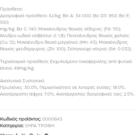
Πρόσθετα:
Διατροφικά πρόσθετα: IU/kg: Βιτ Α: 34 000; Βιτ D3: 950; Βιτ Ε:
550;
mg/kg: Βιτ C: 140; Μονοένυδρος θειικός σίδηρος: (Fe: 110);
Άνυδρο ιωδικό ασβέστιο: (I: 1.8); Πενταένυδρος θειικός χαλκός:
(Cu: 12); Μονοένυδρο θειικό μαγγάνιο: (Mn: 43); Μονοένυδρος
θειικός ψευδάργυρος: (Zn: 100); Σεληνιούχο νάτριο: (Se: 0.032).
Τεχνολογικά πρόσθετα: Εκχυλίσματα τοκοφερόλης από φυτικά
έλαια: 49mg/kg.
Αναλυτικά Συστατικά:
Πρωτεΐνες: 30.0%, Περιεκτικότητα σε λιπαρές ουσίες: 18.0%,
Ακατέργαστη τέφρα: 7.0%, Ακατέργαστες διατροφικές ίνες: 2.5%.
Κωδικός προϊόντος:
0000643
Κατηγορία:
ΞΗΡΑ ΤΡΟΦΗ