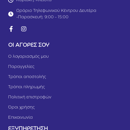
ο
e
λ
r
Ωράριο Τηλεφωνικού Κέντρου Δευτέρα
ο
il
-Παρασκευή: 9:00 - 15:00
μ
i
ό
s
ς
e
1,
d
5
Σ
ΟΙ ΑΓΟΡΕΣ ΣΟΥ
k
ο
g
λ
ο
Ο λογαριασμός μου
μ
Παραγγελίες
ό
ς
Τρόποι αποστολής
&
Γ
Τρόποι πληρωμής
α
λ
Πολιτική επιστροφών
ο
π
Όροι χρήσης
ο
ύ
Επικοινωνία
λ
α
ΕΞΥΠΗΡΕΤΗΣΗ