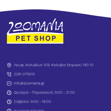
e
e
e
e
D
D
o
o
g
g
A
A
d
d
u
u
l
l
t
t
M
S
i
e
n
n
i
i
Λεωφ. Καλυβίων 109, Καλύβια Θορικού 190 10
Κ
o
ο
r
2291 079510
υ
L
info@zoomania.gr
ν
i
έ
g
Δευτέρα - Παρασκευή: 9:00 - 21:00
λ
h
ι
t
Σάββατο: 9:00 - 19:00
&
S
Σ
t
Κυριακή: Κλειστά