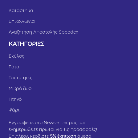
1
2
Κατάστημα
k
g
Επικοινωνία
Αναζήτηση Αποστολής Speedex
ΚΑΤΗΓΟΡΙΕΣ
Σκύλος
Γάτα
Ταυτότητες
Μικρό ζώο
Πτηνό
Ψάρι
Εγγραφείτε στο Newsletter μας και
ενημερωθείτε πρώτοι για τις προσφορές!
Επιπλέον, κερδίστε
5
% έκπτωση
άμεσα!