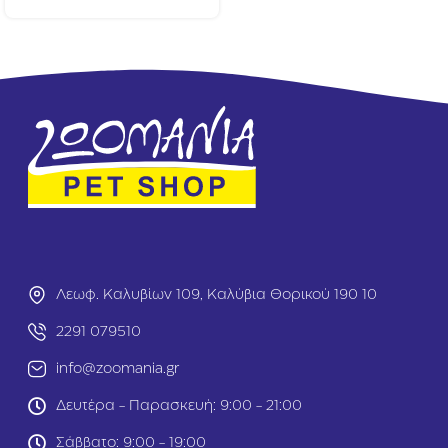
D
e
o
r
g
D
L
o
i
g
g
A
h
d
t
u
W
l
e
t
i
Ο
g
ρ
h
τ
t
ύ
C
κ
a
Λεωφ. Καλυβίων 109, Καλύβια Θορικού 190 10
ι
r
5
e
2291 079510
0
8
0
info@zoomania.gr
5
g
g
r
Δευτέρα - Παρασκευή: 9:00 - 21:00
r
Σάββατο: 9:00 - 19:00