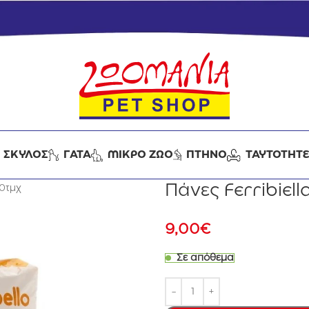
ΣΚΥΛΟΣ
ΓΑΤΑ
ΜΙΚΡΟ ΖΩΟ
ΠΤΗΝΟ
ΤΑΥΤΟΤΗΤ
Πάνες Ferribiell
10τμχ
9,00
€
Σε απόθεμα