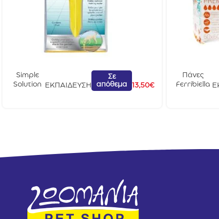
Simple
Πάνες
Σε
απόθεμα
Solution
Ferribiella
ΕΚΠΑΙΔΕΥΣΗ
13,50
€
Ε
Σημείο
60×60
Μαρκαρί
10τμχ
σματος
Pee Post