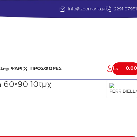
info@zoomania.gr
2291 0795
0,00
ΕΣ
ΨΑΡΙ
ΠΡΟΣΦΟΡΕΣ
a 60×90 10τμχ