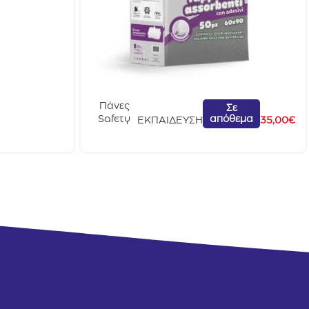
Πάνες
Σε
απόθεμα
Safety
ΕΚΠΑΙΔΕΥΣΗ
35,00
€
Pet
Εκαπιδευ
τικές Με
Άνθρακα
60x90c
m 50τμχ