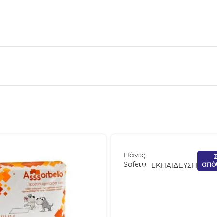
Πάνες
από
Safety
ΕΚΠΑΙΔΕΥΣΗ
Pet
Εκαπιδευ
τικές
60x90cm
50τμχ