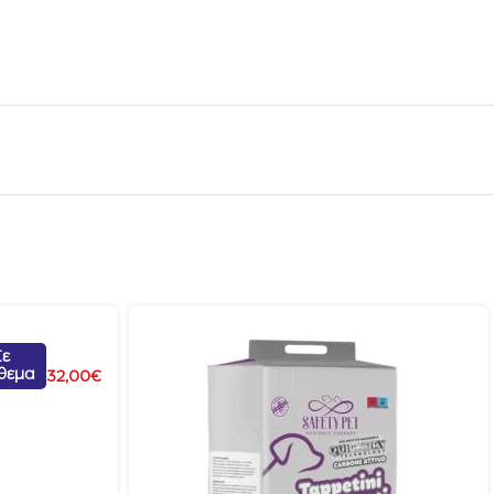
Σε
θεμα
32,00
€