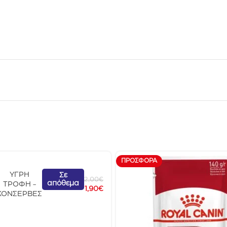
ΠΡΟΣΦΟΡΆ
ΥΓΡΗ
Σε
2,00
€
απόθεμα
ΤΡΟΦΗ -
1,90
€
ΚΟΝΣΕΡΒΕΣ