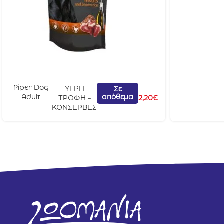
Piper Dog
ΥΓΡΗ
Σε
απόθεμα
Adult
ΤΡΟΦΗ -
2,20
€
Κοτόπουλο
ΚΟΝΣΕΡΒΕΣ
& Καστανό
Ρύζι 150gr