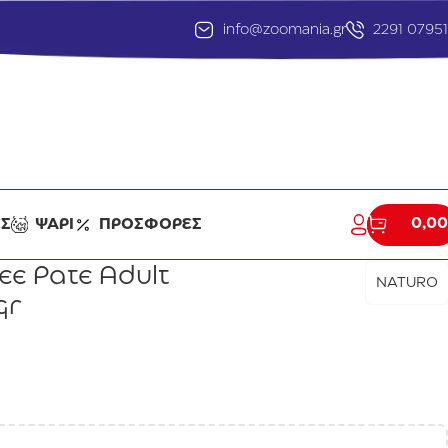
info@zoomania.gr
2291 0795
0,00
ΕΣ
ΨΑΡΙ
ΠΡΟΣΦΟΡΕΣ
ee Pate Adult
NATURO
gr