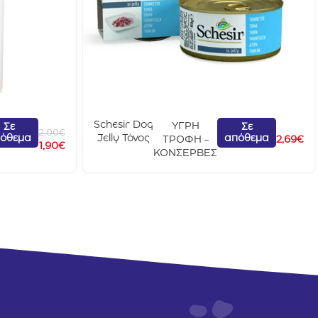
Schesir Dog
ΥΓΡΗ
Σε
Σε
2,00
€
όθεμα
απόθεμα
Jelly Τόνος
ΤΡΟΦΗ -
2,69
€
1,90
€
150g
ΚΟΝΣΕΡΒΕΣ