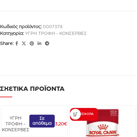
Κωδικός προϊόντος:
0007379
Κατηγορία:
ΥΓΡΗ ΤΡΟΦΗ - ΚΟΝΣΕΡΒΕΣ
Share:
ΣΧΕΤΙΚΑ ΠΡΟΪΟΝΤΑ
ΠΡΟΣΦΟΡΆ
G
ΥΓΡΗ
Σε
απόθεμα
e
ΤΡΟΦΗ -
3,20
€
m
ΚΟΝΣΕΡΒΕΣ
o