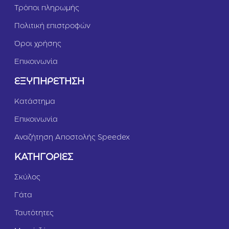
&
Τρόποι πληρωμής
Γ
α
Πολιτική επιστροφών
λ
ο
Όροι χρήσης
π
ο
Επικοινωνία
ύ
λ
ΕΞΥΠΗΡΕΤΗΣΗ
α
2
Κατάστημα
k
g
Επικοινωνία
Αναζήτηση Αποστολής Speedex
ΚΑΤΗΓΟΡΙΕΣ
Σκύλος
Γάτα
Ταυτότητες