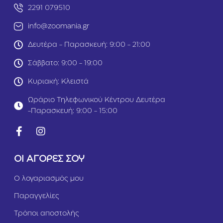
ο
r
2291 079510
υ
L
info@zoomania.gr
ν
i
έ
g
Δευτέρα - Παρασκευή: 9:00 - 21:00
λ
h
ι
t
Σάββατο: 9:00 - 19:00
&
S
Σ
t
Κυριακή: Κλειστά
ο
e
λ
r
Ωράριο Τηλεφωνικού Κέντρου Δευτέρα
ο
i
-Παρασκευή: 9:00 - 15:00
μ
l
ό
i
ς
s
1,
e
5
d
ΟΙ ΑΓΟΡΕΣ ΣΟΥ
k
Σ
g
ο
λ
Ο λογαριασμός μου
ο
Παραγγελίες
μ
ό
Τρόποι αποστολής
ς